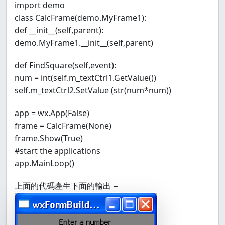
import demo
class CalcFrame(demo.MyFrame1):
def __init__(self,parent):
demo.MyFrame1.__init__(self,parent)
def FindSquare(self,event):
num = int(self.m_textCtrl1.GetValue())
self.m_textCtrl2.SetValue (str(num*num))
app = wx.App(False)
frame = CalcFrame(None)
frame.Show(True)
#start the applications
app.MainLoop()
上面的代碼產生下面的輸出 −