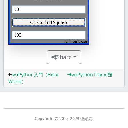
Share
wxPython入門（Hello
wxPython Frame類
World）
Copyright © 2015-2023 億聚網.