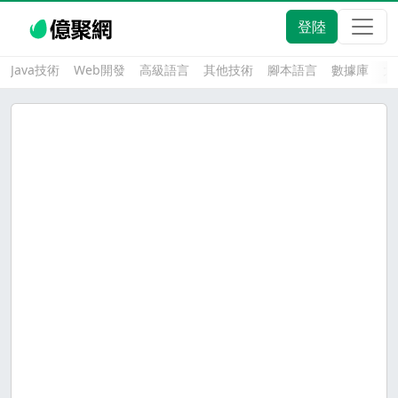
登陸
Java技術
Web開發
高級語言
其他技術
腳本語言
數據庫
大