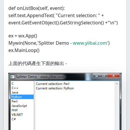
def onListBox(self, event):
self.text.AppendText( "Current selection: " +
event.GetEventObject().GetStringSelection() +"\n")
ex = wx.App()
Mywin(None,'Splitter Demo -
www.yiibai.com'
)
ex.MainLoop()
上面的代碼產生下面的輸出 -