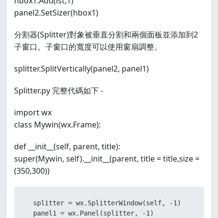
hbox1.Add(lst,1)
panel2.SetSizer(hbox1)
分割器(Splitter)對象被垂直分割和兩個面板並添加到2
子窗口。子窗口的寬度可以使用窗扇調整。
splitter.SplitVertically(panel2, panel1)
Splitter.py 完整代碼如下 -
import wx
class Mywin(wx.Frame):
def __init__(self, parent, title):
super(Mywin, self).__init__(parent, title = title,size =
(350,300))
  splitter = wx.
SplitterWindow(
self
, -1)
  panel1 = wx.
Panel(
splitter
, -1)