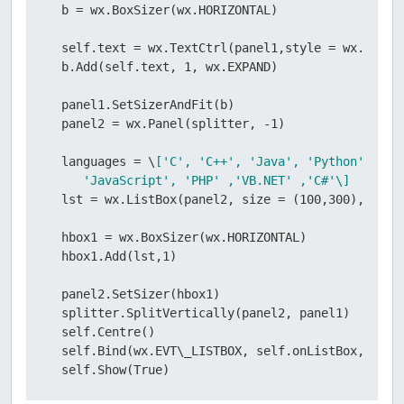
  b = wx.
BoxSizer(
wx
.HORIZONTAL)
  self.text = wx.
TextCtrl(
panel1
,
style
 = 
wx
.TE\
_M
  b.
Add(
self
.
text
, 1, 
wx
.EXPAND)
  panel1.
SetSizerAndFit(
b
)
  panel2 = wx.
Panel(
splitter
, -1)
  languages = \
['C', 'C
++
', 'J
ava
', 'P
ython
', 'P
e
     'J
avaScript
', 'PHP' ,'VB.NET' ,'C#'\]
  lst = wx.
ListBox(
panel2
, 
size
 = (100,300)
, choi
  hbox1 = wx.
BoxSizer(
wx
.HORIZONTAL)
  hbox1.
Add(
lst
,1)
  panel2.
SetSizer(
hbox1
)
  splitter.
SplitVertically(
panel2
, 
panel1
)
  self.
Centre()
  self.
Bind(
wx
.EVT\
_LISTBOX
, 
self
.
onListBox
, 
lst
)
  self.
Show(True)