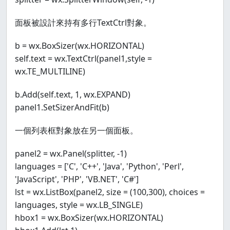
面板被設計來持有多行TextCtrl對象。
b = wx.BoxSizer(wx.HORIZONTAL)
self.text = wx.TextCtrl(panel1,style =
wx.TE_MULTILINE)
b.Add(self.text, 1, wx.EXPAND)
panel1.SetSizerAndFit(b)
一個列表框對象放在另一個面板。
panel2 = wx.Panel(splitter, -1)
languages = ['C', 'C++', 'Java', 'Python', 'Perl',
'JavaScript', 'PHP', 'VB.NET', 'C#']
lst = wx.ListBox(panel2, size = (100,300), choices =
languages, style = wx.LB_SINGLE)
hbox1 = wx.BoxSizer(wx.HORIZONTAL)