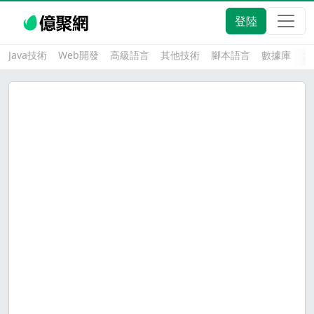
登陸
Java技術
Web開發
高級語言
其他技術
腳本語言
數據庫
大