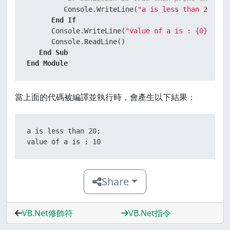
         Console.WriteLine(
"a is less than 20"
)

End
If
      Console.WriteLine(
"value of a is : {0}"
, a)

      Console.ReadLine()

End
Sub
End
Module
當上面的代碼被編譯並執行時，會產生以下結果：
a is less than 20;

value of a is : 10
Share
VB.Net修飾符
VB.Net指令