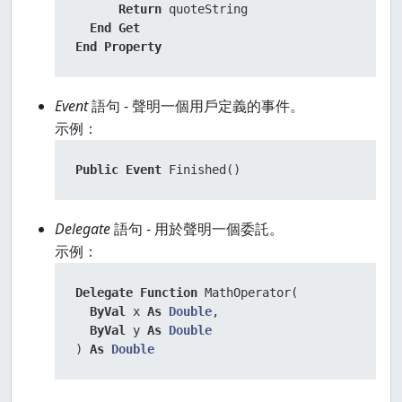
Return
 quoteString

End
Get
End
Property
Event
語句 - 聲明一個用戶定義的事件。
示例：
Public
Event
 Finished()
Delegate
語句 - 用於聲明一個委託。
示例：
Delegate
Function
 MathOperator( 

ByVal
 x 
As
Double
, 

ByVal
 y 
As
Double
) 
As
Double