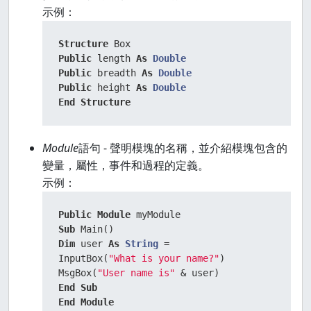
示例：
Structure
Public
 length 
As
Double
Public
 breadth 
As
Double
Public
 height 
As
Double
End
Structure
Module
語句 - 聲明模塊的名稱，並介紹模塊包含的
變量，屬性，事件和過程的定義。
示例：
Public
Module
Sub
Dim
 user 
As
String
 = 

InputBox(
"What is your name?"
) 

MsgBox(
"User name is"
End
Sub
End
Module