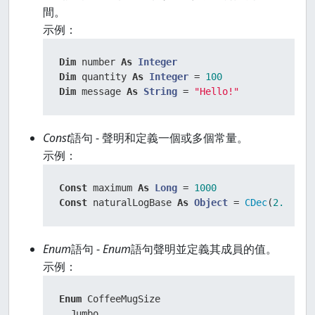
間。
示例：
Dim
 number 
As
Integer
Dim
 quantity 
As
Integer
 = 
100
Dim
 message 
As
String
 = 
"Hello!"
Const
語句 - 聲明和定義一個或多個常量。
示例：
Const
 maximum 
As
Long
 = 
1000
Const
 naturalLogBase 
As
Object
 = 
CDec
(
2.71828
Enum
語句 -
Enum
語句聲明並定義其成員的值。
示例：
Enum
 CoffeeMugSize

  Jumbo
