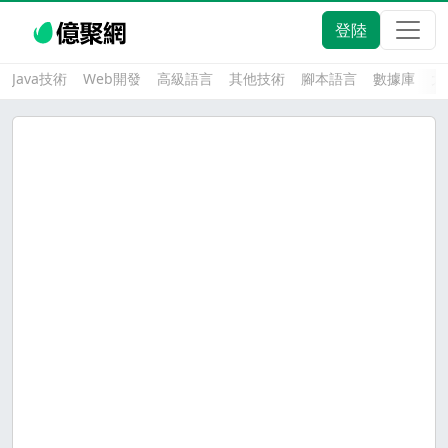
登陸
Java技術
Web開發
高級語言
其他技術
腳本語言
數據庫
大