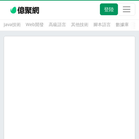
登陸
Java技術
Web開發
高級語言
其他技術
腳本語言
數據庫
大