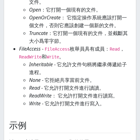
文件。
Open
：它打開一個現有的文件。
OpenOrCreate
： 它指定操作系統應該打開一
個文件，否則它應該創建一個新的文件。
Truncate
：它打開一個現有的文件，並截斷其
大小爲零字節。
FileAccess
-
枚舉員具有成員：
，
FileAccess
Read
和
。
ReadWrite
Write
Inheritable
- 它允許文件句柄將繼承傳遞給子
進程。
None
- 它拒絕共享當前文件。
Read
- 它允許打開文件進行讀讀。
ReadWrite
： 它允許打開文件進行讀寫。
Write
- 它允許打開文件進行寫入。
示例