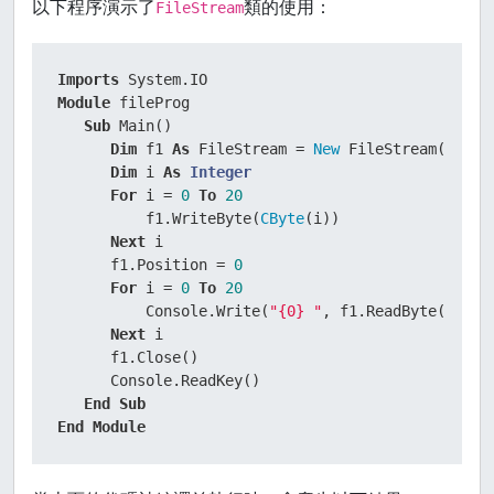
以下程序演示了
類的使用：
FileStream
Imports
Module
 fileProg

Sub
 Main()

Dim
 f1 
As
 FileStream = 
New
 FileStream(
"samp
Dim
 i 
As
Integer
For
 i = 
0
To
20
          f1.WriteByte(
CByte
(i))

Next
 i

      f1.Position = 
0
For
 i = 
0
To
20
          Console.Write(
"{0} "
, f1.ReadByte())

Next
 i

      f1.Close()

      Console.ReadKey()

End
Sub
End
Module