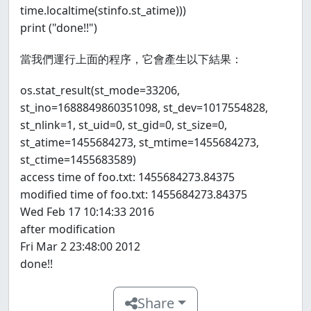
time.localtime(stinfo.st_atime)))
print ("done!!")
當我們運行上面的程序，它會產生以下結果：
os.stat_result(st_mode=33206,
st_ino=1688849860351098, st_dev=1017554828,
st_nlink=1, st_uid=0, st_gid=0, st_size=0,
st_atime=1455684273, st_mtime=1455684273,
st_ctime=1455683589)
access time of foo.txt: 1455684273.84375
modified time of foo.txt: 1455684273.84375
Wed Feb 17 10:14:33 2016
after modification
Fri Mar 2 23:48:00 2012
done!!
Share