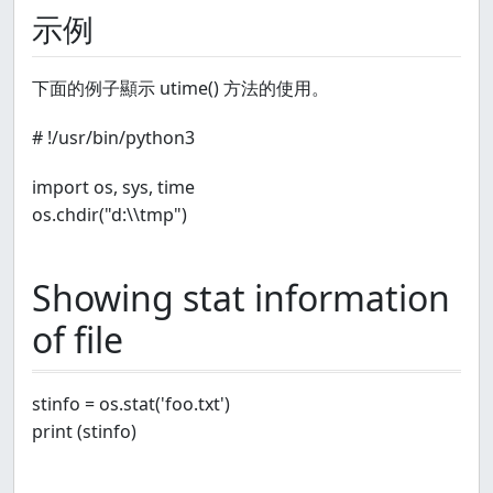
示例
下面的例子顯示 utime() 方法的使用。
# !/usr/bin/python3
import os, sys, time
os.chdir("d:\\tmp")
Showing stat information
of file
stinfo = os.stat('foo.txt')
print (stinfo)