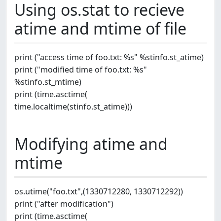
Using os.stat to recieve
atime and mtime of file
print ("access time of foo.txt: %s" %stinfo.st_atime)
print ("modified time of foo.txt: %s"
%stinfo.st_mtime)
print (time.asctime(
time.localtime(stinfo.st_atime)))
Modifying atime and
mtime
os.utime("foo.txt",(1330712280, 1330712292))
print ("after modification")
print (time.asctime(