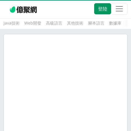
登陸
Java技術
Web開發
高級語言
其他技術
腳本語言
數據庫
大