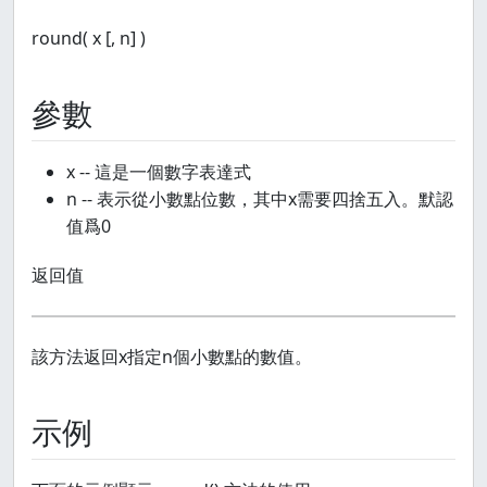
round( x [, n] )
參數
x -- 這是一個數字表達式
n -- 表示從小數點位數，其中x需要四捨五入。默認
值爲0
返回值
該方法返回x指定n個小數點的數值。
示例