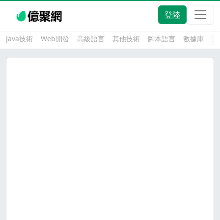
登陸
Java技術
Web開發
高級語言
其他技術
腳本語言
數據庫
大