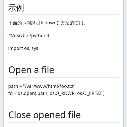
示例
下面的示例說明 lchown() 方法的使用。
#!/usr/bin/python3
import os, sys
Open a file
path = "/var/www/html/foo.txt"
fd = os.open( path, os.O_RDWR|os.O_CREAT )
Close opened file