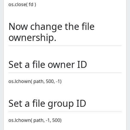
os.close( fd )
Now change the file
ownership.
Set a file owner ID
os.lchown( path, 500, -1)
Set a file group ID
os.lchown( path, -1, 500)