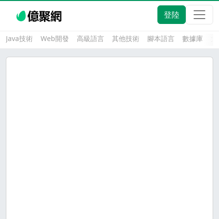
登陸
Java技術
Web開發
高級語言
其他技術
腳本語言
數據庫
大