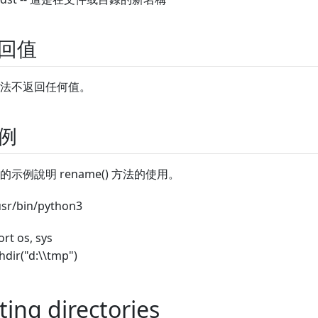
回值
法不返回任何值。
例
的示例說明 rename() 方法的使用。
usr/bin/python3
rt os, sys
hdir("d:\\tmp")
sting directories