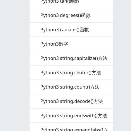
Python3 tan()函數
Python3 degrees()函數
Python3 radians()函數
Python3數字
Python3 string.capitalize()方法
Python3 string.center()方法
Python3 string.count()方法
Python3 string.decode()方法
Python3 string.endswith()方法
Python3 string.expandtabs()方