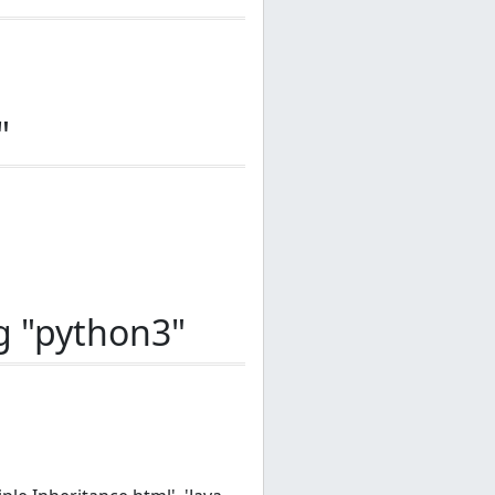
"
ng "python3"