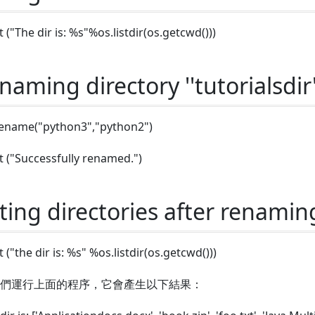
t ("The dir is: %s"%os.listdir(os.getcwd()))
naming directory ''tutorialsdir
rename("python3","python2")
t ("Successfully renamed.")
sting directories after renami
t ("the dir is: %s" %os.listdir(os.getcwd()))
們運行上面的程序，它會產生以下結果：