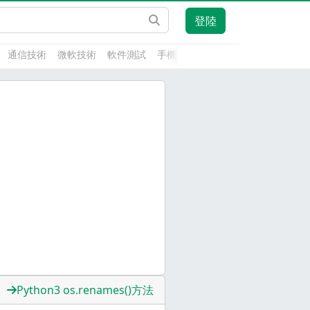
登陸
通信技術
微軟技術
軟件測試
手機開發
前端技術
人工智能
Python3 os.renames()方法