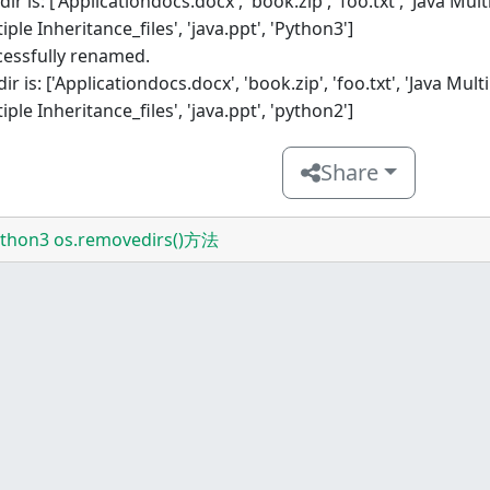
dir is: ['Applicationdocs.docx', 'book.zip', 'foo.txt', 'Java Mul
iple Inheritance_files', 'java.ppt', 'Python3']
cessfully renamed.
dir is: ['Applicationdocs.docx', 'book.zip', 'foo.txt', 'Java Mult
iple Inheritance_files', 'java.ppt', 'python2']
Share
thon3 os.removedirs()方法