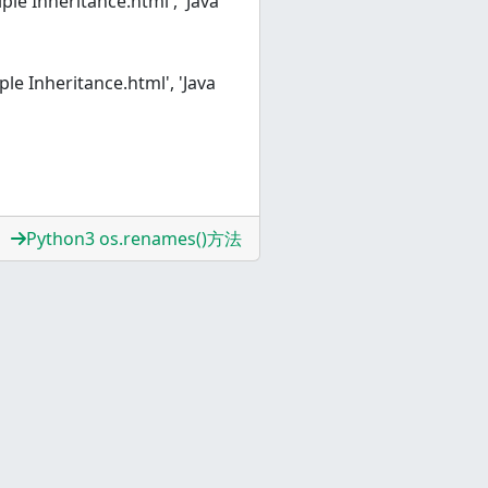
tiple Inheritance.html', 'Java
iple Inheritance.html', 'Java
Python3 os.renames()方法