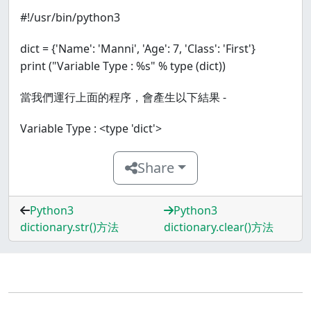
#!/usr/bin/python3
dict = {'Name': 'Manni', 'Age': 7, 'Class': 'First'}
print ("Variable Type : %s" % type (dict))
當我們運行上面的程序，會產生以下結果 -
Variable Type : <type 'dict'>
Share
Python3
Python3
dictionary.str()方法
dictionary.clear()方法