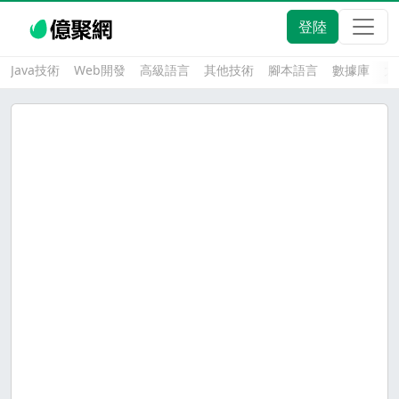
登陸
Java技術
Web開發
高級語言
其他技術
腳本語言
數據庫
大