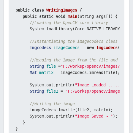
public
class
WritingImages
 {  

public
static
void
main
(String args[])
 { 

//Loading the OpenCV core library  
      System.loadLibrary(Core.NATIVE_LIBRARY_NAME)
//Instantiating the imagecodecs class 
Imgcodecs
imageCodecs
=
new
Imgcodecs
(); 

//Reading the Image from the file and stori
String
file
=
"F:/worksp/opencv/images/sampl
Mat
matrix
=
 imageCodecs.imread(file); 

      System.out.println(
"Image Loaded ..........
String
file2
=
"F:/worksp/opencv/images/sam
//Writing the image 
      imageCodecs.imwrite(file2, matrix); 

      System.out.println(
"Image Saved ~ "
); 

   } 

}