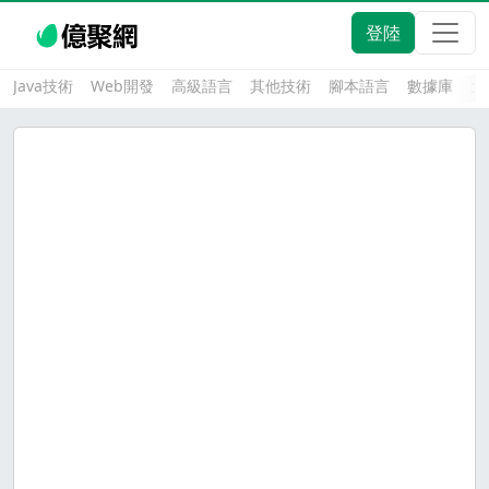
登陸
Java技術
Web開發
高級語言
其他技術
腳本語言
數據庫
大