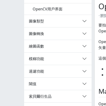
O
OpenCV用戶界面
瀏
圖像類型
要拍
Op
圖像轉換
Op
繪圖函數
矢量
這個
模糊功能
過濾功能
閾值
M
索貝爾衍生品
Ope