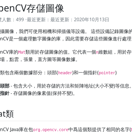
penCV存儲圖像
覽人數：
499
最近更新：
最近更新：
2020年10月13日
攝圖像，我們可使用相機和掃描儀等設備。 這些設備記錄圖像的
enCV是一個處理數字圖像的庫，因此需要存儲這些圖像進行處理
enCV庫的
類用於存儲圖像的值。它代表一個
維數組，用於存
Mat
n
場，點雲，張量，直方圖等圖像數據。
類包含兩個數據部分：頭部(
)和一個指針(
)
header
pointer
頭部
- 包含大小，用於存儲的方法和矩陣地址(大小不變)等信息
指針
- 存儲圖像的像素值(保持不變)。
at類
nCV Java庫在包
中爲這個類提供了相同的名字(
org.opencv.core