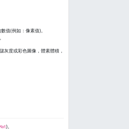
數值(例如：像素值)。
。
儲灰度或彩色圖像，體素體積，
。
)。
Mat