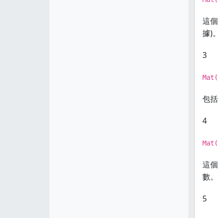
這個
據)
3
Mat(
包括
4
Mat(
這個
數。
5