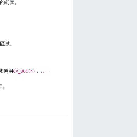
的範圍。
區域。
，或使用
，
，
CV_8UC(n)
...
示。