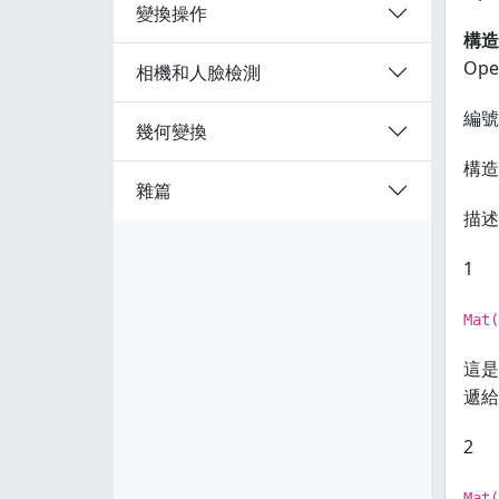
變換操作
構造
Op
相機和人臉檢測
編號
幾何變換
構造
雜篇
描述
1
Mat(
這是
遞給
2
Mat(