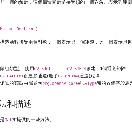
前一個的參數，這個構造函數還接受類的一個對象。表示列範圍
Mat m, Rect roi)
構造函數接受兩個對象，一個表示另一個矩陣，另一個表示興趣
數組類型。 使用
，
，
創建1-4個通道矩陣
CV_8UC1
...
CV_64FC4
創建多通道(最多
通道)矩陣。
CV_64FC(n)
CV_CN_MAX
矩陣的類型由屬於包
的
類的各個字段表
org.opencv.core
CvType
法和描述
是
類提供的一些方法。
Mat