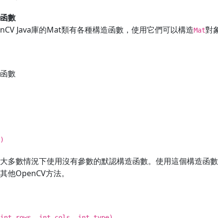
函數
enCV Java庫的Mat類有各種構造函數，使用它們可以構造
對
Mat
函數
)
大多數情況下使用沒有參數的默認構造函數。使用這個構造函數
其他OpenCV方法。
int rows, int cols, int type)