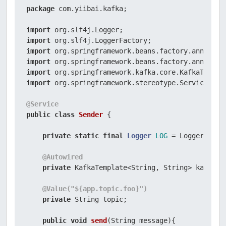
</
project
>
package
 com.yiibai.kafka;

import
import
import
import
import
import
 org.springframework.stereotype.Service;

@Service
public
class
Sender
 {

private
static
final
Logger
LOG
=
 LoggerFacto
@Autowired
private
 KafkaTemplate<String, String> kafkaTem
@Value("${app.topic.foo}")
private
 String topic;

public
void
send
(String message)
{
