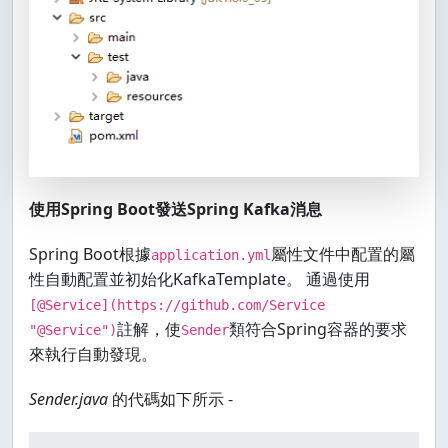
<
scope
>
test
</
scope
>
</
dependency
>
<
dependency
>
<
groupId
>
org.springframework.kafka
</
g
<
artifactId
>
spring-kafka-test
</
artifa
<
version
>
${spring-kafka.version}
</
ver
<
scope
>
test
</
scope
>
</
dependency
>
使用Spring Boot發送Spring Kafka消息
</
dependencies
>
<
build
>
Spring Boot根據
屬性文件中配置的屬
application.yml
<
plugins
>
性自動配置並初始化KafkaTemplate。 通過使用
<
plugin
>
[@Service](https://github.com/Service
<
groupId
>
org.springframework.boot
註解，使
類符合Spring容器的要求
"@Service")
Sender
<
artifactId
>
spring-boot-maven-plu
來執行自動發現。
</
plugin
>
</
plugins
>
Sender.java
的代碼如下所示 -
<
defaultGoal
>
compile
</
defaultGoal
>
</
build
>