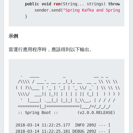
public
void
run
(String... strings)
throws
 Exc
        sender.send(
"Spring Kafka and Spring Boot
    }
示例
當運行應用程序時，應該得到以下輸出。
  .   ____          _            __ _ _

 /\\\\ / ___'_ __ _ _(_)_ __  __ _ \\ \\ \\ \\

( ( )\\___ | '_ | '_| | '_ \\/ _` | \\ \\ \\ \\

 \\\\/  ___)| |_)| | | | | || (_| |  ) ) ) )

  '  |____| .__|_| |_|_| |_\\__, | / / / /

 =========|_|==============|___/=/_/_/_/

 :: Spring Boot ::        (v2.0.0.RELEASE)

2018-03-14 11:22:25.177  INFO 2892 --- [         
2018-03-14 11:22:25.181 DEBUG 2892 --- [         