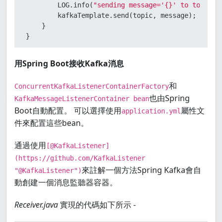
        LOG.info(
"sending message='{}' to topic='
        kafkaTemplate.send(topic, message);

    }

}
用Spring Boot接收Kafka消息
和
ConcurrentKafkaListenerContainerFactory
也由Spring
KafkaMessageListenerContainer bean
Boot自動配置。 可以選擇使用
屬性文
application.yml
件來配置這些bean。
通過使用
[@KafkaListener]
(https://github.com/KafkaListener
來註解一個方法Spring Kafka會自
"@KafkaListener")
動創建一個消息監聽器容器。
Receiver.java
實現的代碼如下所示 -