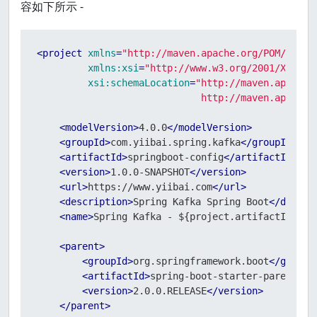
容如下所示 -
<
project
xmlns
=
"http://maven.apache.org/POM/4.0.0
xmlns:xsi
=
"http://www.w3.org/2001/XMLSch
xsi:schemaLocation
=
"http://maven.apache.o
                             http://maven.apache.
<
modelVersion
>
4.0.0
</
modelVersion
>
<
groupId
>
com.yiibai.spring.kafka
</
groupId
>
<
artifactId
>
springboot-config
</
artifactId
>
<
version
>
1.0.0-SNAPSHOT
</
version
>
<
url
>
https://www.yiibai.com
</
url
>
<
description
>
Spring Kafka Spring Boot
</
descri
<
name
>
Spring Kafka - ${project.artifactId}
</
n
<
parent
>
<
groupId
>
org.springframework.boot
</
groupI
<
artifactId
>
spring-boot-starter-parent
</
a
<
version
>
2.0.0.RELEASE
</
version
>
</
parent
>