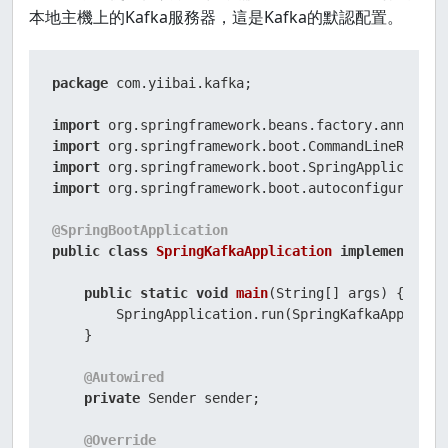
本地主機上的Kafka服務器，這是Kafka的默認配置。
package
 com.yiibai.kafka;

import
import
import
import
 org.springframework.boot.autoconfigure.Spri
@SpringBootApplication
public
class
SpringKafkaApplication
implements
Co
public
static
void
main
(String[] args)
 {

        SpringApplication.run(SpringKafkaApplicati
    }

@Autowired
private
 Sender sender;

@Override