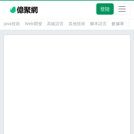
登陸
Java技術
Web開發
高級語言
其他技術
腳本語言
數據庫
大