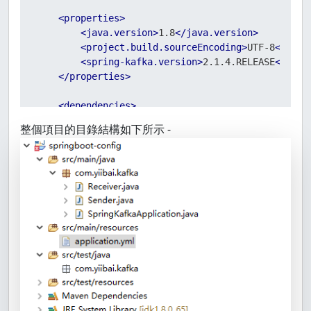
<
properties
>
<
java.version
>
1.8
</
java.version
>
<
project.build.sourceEncoding
>
UTF-8
</
proj
<
spring-kafka.version
>
2.1.4.RELEASE
</
spri
</
properties
>
<
dependencies
>
<
dependency
>
整個項目的目錄結構如下所示 -
<
groupId
>
org.springframework.boot
</
gr
<
artifactId
>
spring-boot-starter
</
arti
</
dependency
>
<
dependency
>
<
groupId
>
org.springframework.kafka
</
g
<
artifactId
>
spring-kafka
</
artifactId
>
<
version
>
${spring-kafka.version}
</
ver
</
dependency
>
<!-- testing -->
<
dependency
>
<
groupId
>
org.springframework.boot
</
gr
<
artifactId
>
spring-boot-starter-test
<