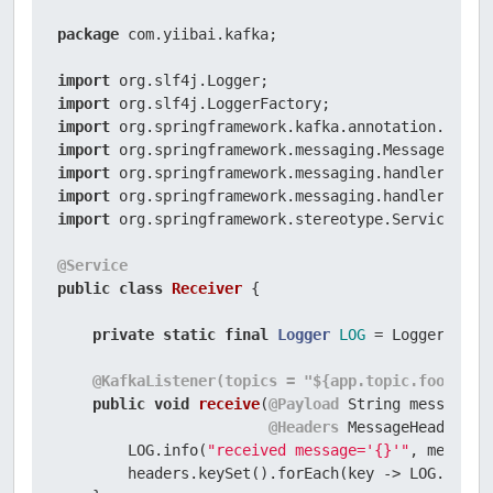
package
 com.yiibai.kafka;

import
import
import
import
import
import
import
 org.springframework.stereotype.Service;

@Service
public
class
Receiver
 {

private
static
final
Logger
LOG
=
 LoggerFacto
@KafkaListener(topics = "${app.topic.foo}")
public
void
receive
(
@Payload
 String message,

@Headers
 MessageHeaders h
        LOG.info(
"received message='{}'"
, message)
        headers.keySet().forEach(key -> LOG.info(