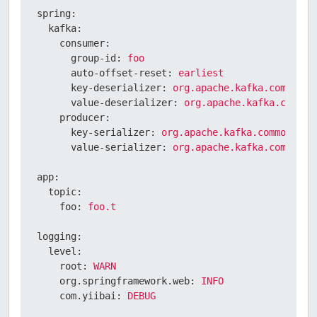
spring:
kafka:
consumer:
group-id:
foo
auto-offset-reset:
earliest
key-deserializer:
org.apache.kafka.common.s
value-deserializer:
org.apache.kafka.common
producer:
key-serializer:
org.apache.kafka.common.ser
value-serializer:
org.apache.kafka.common.s
app:
topic:
foo:
foo.t
logging:
level:
root:
WARN
org.springframework.web:
INFO
com.yiibai:
DEBUG