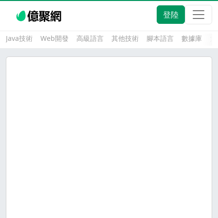
登陸
Java技術
Web開發
高級語言
其他技術
腳本語言
數據庫
大