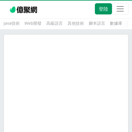
登陸
Java技術
Web開發
高級語言
其他技術
腳本語言
數據庫
大