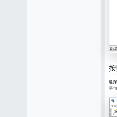
按
選擇
語句