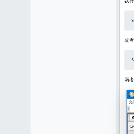
執行
S
或者
S
兩者