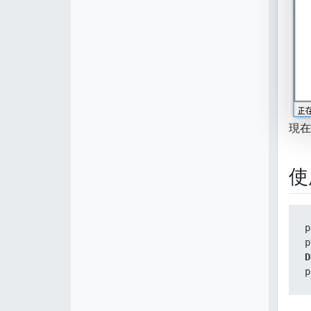
現在
使
p
p
D
p