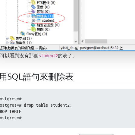
可以看到沒有那個
的表了。
student2
用SQL語句來刪除表
ostgres
=
#

ostgres
=
# 
drop
table
ROP
TABLE
ostgres
=
#