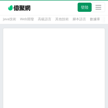
登陸
Java技術
Web開發
高級語言
其他技術
腳本語言
數據庫
大