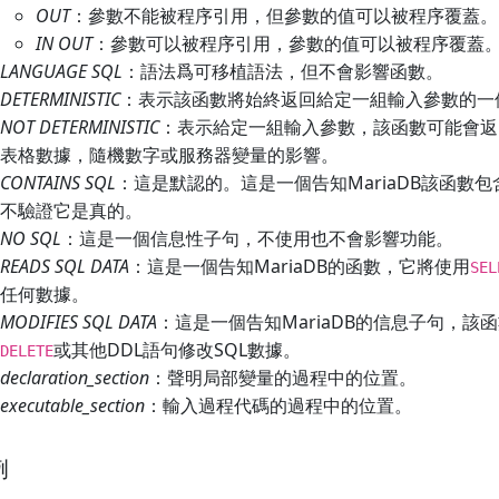
OUT
：參數不能被程序引用，但參數的值可以被程序覆蓋。
IN OUT
：參數可以被程序引用，參數的值可以被程序覆蓋
LANGUAGE SQL
：語法爲可移植語法，但不會影響函數。
DETERMINISTIC
：表示該函數將始終返回給定一組輸入參數的一
NOT DETERMINISTIC
：表示給定一組輸入參數，該函數可能會返
表格數據，隨機數字或服務器變量的影響。
CONTAINS SQL
：這是默認的。這是一個告知MariaDB該函數
不驗證它是真的。
NO SQL
：這是一個信息性子句，不使用也不會影響功能。
READS SQL DATA
：這是一個告知MariaDB的函數，它將使用
SEL
任何數據。
MODIFIES SQL DATA
：這是一個告知MariaDB的信息子句，該
或其他DDL語句修改SQL數據。
DELETE
declaration_section
：聲明局部變量的過程中的位置。
executable_section
：輸入過程代碼的過程中的位置。
例