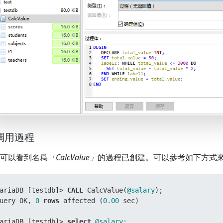
 調用過程
可以看到名爲
「CalcValue」
的過程已創建。可以參考如下方式
ariaDB [testdb]
>
CALL
 CalcValue(
@salary
);

uery OK, 
0
rows
 affected (
0.00
 sec)

ariaDB [testdb]
>
select
@salary