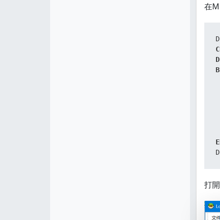
在M
D
C
D
B
 
E
D
打開