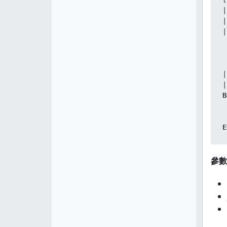
|
|
|
|
|
B
 
E
參數