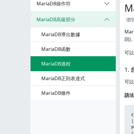
MariaDB操作符
M
MariaDB高級部分
瀏
Ma
MariaDB導出數據
回)
MariaDB函數
可以
MariaDB過程
1.
MariaDB正則表達式
可以
MariaDB條件
語法
C
[
P
[