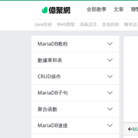
全部教學
文章
聯
Java技術
Web開發
高級語言
其他技術
腳本語
MariaDB教程
數據庫和表
CRUD操作
MariaDB子句
聚合函數
MariaDB連接
M