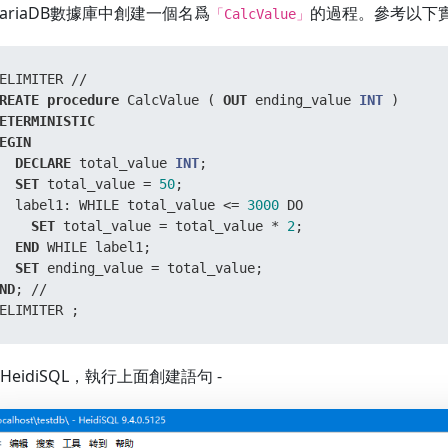
ariaDB數據庫中創建一個名爲
的過程。參考以下實
「CalcValue」
ELIMITER 
/
/
REATE
procedure
 CalcValue ( 
OUT
 ending_value 
INT
ETERMINISTIC
EGIN
DECLARE
 total_value 
INT
;  

SET
 total_value 
=
50
;  

  label1: WHILE total_value 
<=
3000
 DO  

SET
 total_value 
=
 total_value 
*
2
;  

END
 WHILE label1;  

SET
 ending_value 
=
ND
; 
/
/
ELIMITER ;
HeidiSQL，執行上面創建語句 -