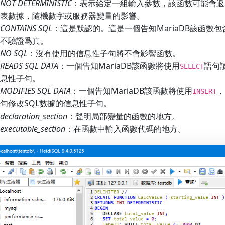
NOT DETERMINISTIC
：表示給定一組輸入參數，該函數可能會返
表數據，隨機數字或服務器變量的影響。
CONTAINS SQL
：這是默認的。這是一個告知MariaDB該函數
不驗證爲真。
NO SQL
：沒有使用的信息性子句將不會影響函數。
READS SQL DATA
：一個告知MariaDB該函數將使用
語句
SELECT
息性子句。
MODIFIES SQL DATA
：一個告知MariaDB該函數將使用
，
INSERT
句修改SQL數據的信息性子句。
declaration_section
：聲明局部變量的函數的地方。
executable_section
：在函數中輸入函數代碼的地方。