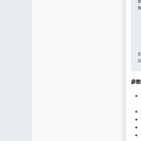
R
B
 
E
D
參數