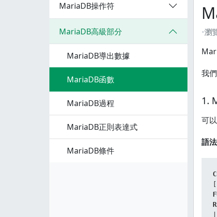
MariaDB操作符
M
MariaDB高級部分
瀏
Ma
MariaDB導出數據
我們
MariaDB函數
1.
MariaDB過程
可以
MariaDB正則表達式
語法
MariaDB條件
C
[
F
R
|