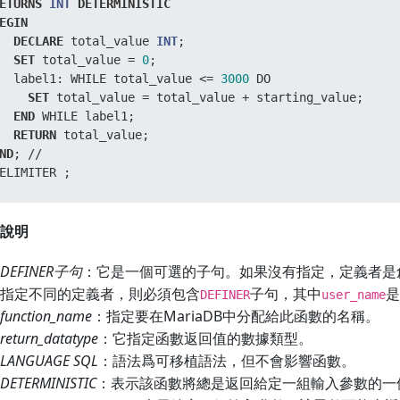
ETURNS
INT
DETERMINISTIC
EGIN
DECLARE
 total_value 
INT
;

SET
 total_value 
=
0
;

  label1: WHILE total_value 
<=
3000
 DO

SET
 total_value 
=
 total_value 
+
 starting_value;

END
 WHILE label1;

RETURN
ND
; 
/
/
ELIMITER ;
說明
DEFINER子句
：它是一個可選的子句。如果沒有指定，定義者是
指定不同的定義者，則必須包含
子句，其中
是
DEFINER
user_name
function_name
：指定要在MariaDB中分配給此函數的名稱。
return_datatype
：它指定函數返回值的數據類型。
LANGUAGE SQL
：語法爲可移植語法，但不會影響函數。
DETERMINISTIC
：表示該函數將總是返回給定一組輸入參數的一