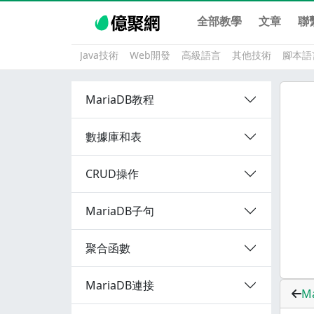
全部教學
文章
聯
Java技術
Web開發
高級語言
其他技術
腳本語
MariaDB教程
數據庫和表
CRUD操作
MariaDB子句
聚合函數
MariaDB連接
M