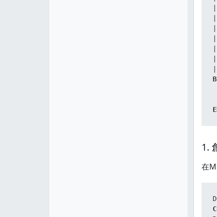
|
|
|
|
|
|
|
B
 
E
1.
在M
D
C