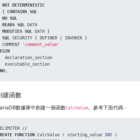
NOT
DETERMINISTIC
 { 
CONTAINS
SQL
NO
SQL
READS
SQL
MODIFIES
SQL
SQL
 SECURITY { DEFINER 
|
 COMMENT 
'comment_value'
EGIN
  declaration_section  

ND
;
 創建函數
ariaDB數據庫中創建一個函數
。參考下面代碼 -
CalcValue
ELIMITER 
/
/
REATE
FUNCTION
 CalcValue ( starting_value 
INT