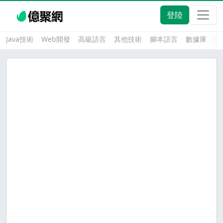
登陸
Java技術
Web開發
高級語言
其他技術
腳本語言
數據庫
大