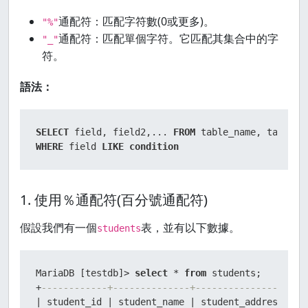
通配符：匹配字符數(0或更多)。
"%"
通配符：匹配單個字符。它匹配其集合中的字
"_"
符。
語法：
SELECT
 field, field2,... 
FROM
WHERE
 field 
LIKE
condition
1. 使用％通配符(百分號通配符)
假設我們有一個
表，並有以下數據。
students
MariaDB [testdb]
>
select
*
from
+
------------+--------------+-----------------+--
|
 student_id 
|
 student_name 
|
 student_address 
|
 a