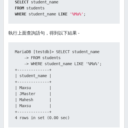
SELECT
FROM
WHERE
 student_name 
LIKE
'%Ma%'
;
執行上面查詢語句，得到以下結果 -
MariaDB [testdb]> SELECT student_name

    -> FROM students

    -> WHERE student_name LIKE '%Ma%';

+--------------+

| student_name |

+--------------+

| Maxsu        |

| JMaster      |

| Mahesh       |

| Maxsu        |

+--------------+

4 rows in set (0.00 sec)