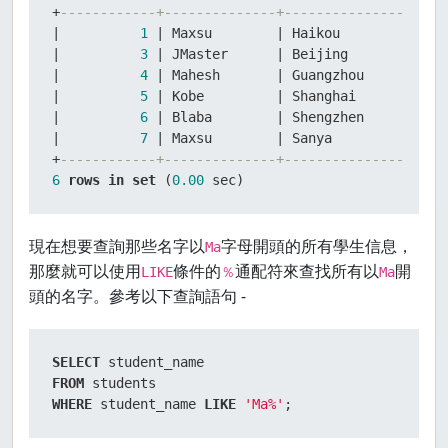
+
------------+--------------+-----------------+--
|
1
|
 Maxsu        
|
 Haikou          
|
2
|
3
|
 JMaster      
|
 Beijing         
|
2
|
4
|
 Mahesh       
|
 Guangzhou       
|
2
|
5
|
 Kobe         
|
 Shanghai        
|
2
|
6
|
 Blaba        
|
 Shengzhen       
|
2
|
7
|
 Maxsu        
|
 Sanya           
|
2
+
------------+--------------+-----------------+--
6
rows
in
set
 (
0.00
 sec)
現在想要查詢那些名字以
字母開頭的所有學生信息，
Ma
那麼就可以使用
條件的
通配符來查找所有以
開
LIKE
％
Ma
頭的名字。參考以下查詢語句 -
SELECT
FROM
WHERE
 student_name 
LIKE
'Ma%'
;