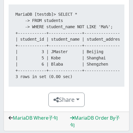
MariaDB [testdb]> SELECT *

    -> FROM students

    -> WHERE student_name NOT LIKE 'Ma%';

+------------+--------------+-----------------+---
| student_id | student_name | student_address | ad
+------------+--------------+-----------------+---
|          3 | JMaster      | Beijing         | 20
|          5 | Kobe         | Shanghai        | 20
|          6 | Blaba        | Shengzhen       | 20
+------------+--------------+-----------------+---
3 rows in set (0.00 sec)
Share
MariaDB Where子句
MariaDB Order By子
句