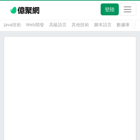
登陸
Java技術
Web開發
高級語言
其他技術
腳本語言
數據庫
大