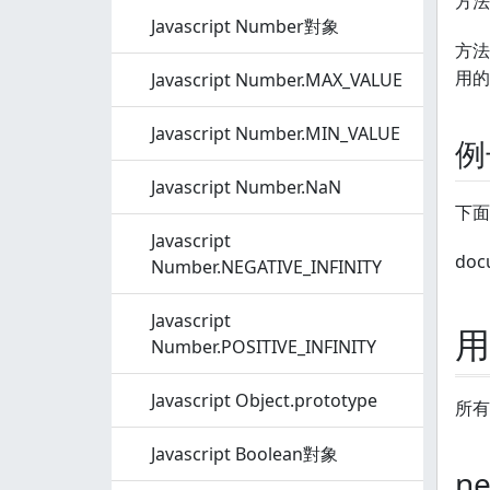
方法
Javascript Number對象
方法
用的
Javascript Number.MAX_VALUE
Javascript Number.MIN_VALUE
例
Javascript Number.NaN
下面
Javascript
docu
Number.NEGATIVE_INFINITY
Javascript
用
Number.POSITIVE_INFINITY
Javascript Object.prototype
所有
Javascript Boolean對象
n