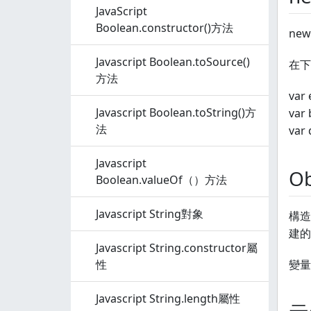
JavaScript
Boolean.constructor()方法
ne
Javascript Boolean.toSource()
在下面
方法
var 
Javascript Boolean.toString()方
var 
法
var 
Javascript
O
Boolean.valueOf（）方法
Javascript String對象
構造
建的
Javascript String.constructor屬
性
變量
Javascript String.length屬性