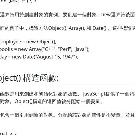
w運算符用於創建對象的實例。要創建一個對象，new運算符後
的例子中，構造方法Object(), Array(), 和 Date().。這些構造
employee = new Object();
books = new Array("C++", "Perl", "Java");
day = new Date("August 15, 1947");
bject() 構造函數:
函數是用來創建和初始化對象的函數。 JavaScript提供了一個特殊
對象。Object()構造的返回值被分配給一個變量。
包含一個引用到新的對象。分配給該對象的屬性是不變量，並且不