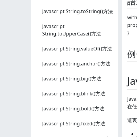
語
Javascript String.toString()方法
with
prop
Javascript
}
String.toUpperCase()方法
Javascript String.valueOf()方法
例
Javascript String.anchor()方法
J
Javascript String.big()方法
Javascript String.blink()方法
Ja
在任
Javascript String.bold()方法
這裏
Javascript String.fixed()方法