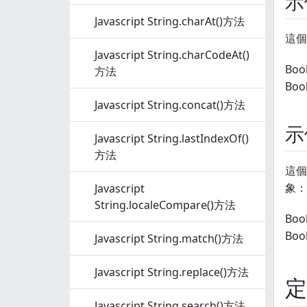
示
Javascript String.charAt()方法
這個
Javascript String.charCodeAt()
Book
方法
Boo
Javascript String.concat()方法
示
Javascript String.lastIndexOf()
方法
這個
象：
Javascript
String.localeCompare()方法
Book
Boo
Javascript String.match()方法
Javascript String.replace()方法
定
Javascript String.search()方法