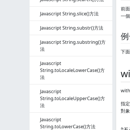
前面
Javascript String.slice()方法
一個
Javascript String.substr()方法
例
Javascript String.substring()方
法
下面
Javascript
String.toLocaleLowerCase()方
w
法
wi
Javascript
String.toLocaleUpperCase()方
指定
法
對象
Javascript
String.toLowerCase()方法