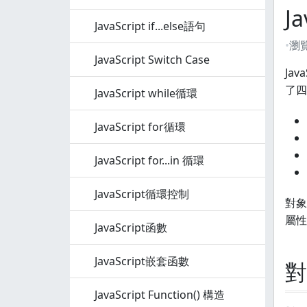
J
JavaScript if...else語句
瀏
JavaScript Switch Case
Ja
了四
JavaScript while循環
JavaScript for循環
JavaScript for...in 循環
JavaScript循環控制
對象
屬性
JavaScript函數
JavaScript嵌套函數
對
JavaScript Function() 構造