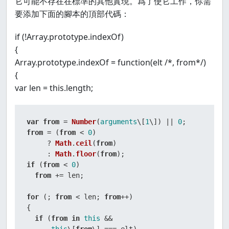
它可能不存在在標準的其他實現。爲了使它工作，你需
要添加下面的腳本的頂部代碼：
if (!Array.prototype.indexOf)
{
Array.prototype.indexOf = function(elt /*, from*/)
{
var len = this.length;
var
from
 = 
Number
(
arguments
\[
1
\]) || 
0
from
 = (
from
 < 
0
)

     ? 
Math
.
ceil
(
from
)

     : 
Math
.
floor
(
from
if
 (
from
 < 
0
)

from
 += len;

for
 (; 
from
 < len; 
from
++)

{

if
 (
from
in
this
 &&
