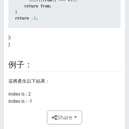
this
\[
from
\] === elt)

return
from
;

return
 -
1
;
};
}
例子：
這將產生以下結果：
index is : 2
index is : -1
Share