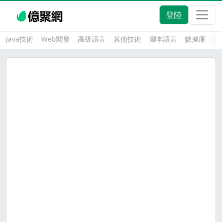
登陸
Java技術
Web開發
高級語言
其他技術
腳本語言
數據庫
大