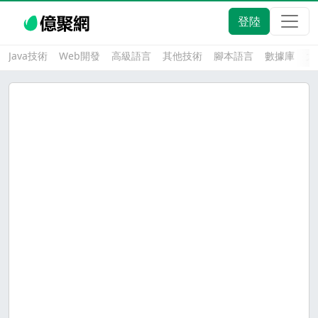
登陸
Java技術
Web開發
高級語言
其他技術
腳本語言
數據庫
大