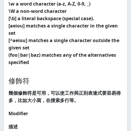
\w a word character (a-z, A-Z, 0-9, _)
\W a non-word character
[\b] a literal backspace (special case).
[aeiou] matches a single character in the given
set
[^aeiou] matches a single character outside the
given set
(foo|bar|baz) matches any of the alternatives
specified
修飾符
幾個修飾符是可用，可以使工作與正則表達式要容易得
多，比如大小寫，在搜索多行等。
Modifier
描述