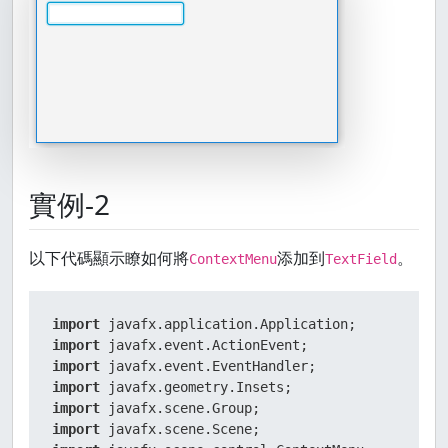
    stage.setScene(scene);

    stage.titleProperty().bind(title);

    stage.show();

  }

}
實例-2
以下代碼顯示瞭如何將
添加到
。
ContextMenu
TextField
import
import
import
import
import
import