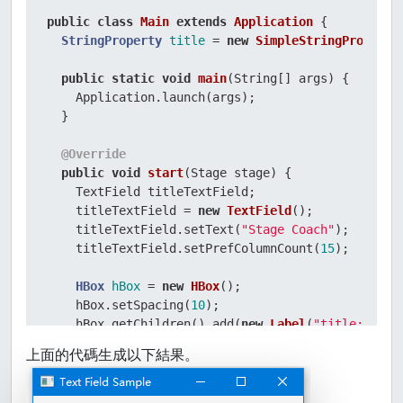
public
class
Main
extends
Application
 {

StringProperty
title
=
new
SimpleStringProperty
public
static
void
main
(String[] args)
 {

    Application.launch(args);

  }

@Override
public
void
start
(Stage stage)
 {

    TextField titleTextField;

    titleTextField = 
new
TextField
();

    titleTextField.setText(
"Stage Coach"
);

    titleTextField.setPrefColumnCount(
15
);

HBox
hBox
=
new
HBox
();

    hBox.setSpacing(
10
);

    hBox.getChildren().add(
new
Label
(
"title:"
));

    hBox.getChildren().add(titleTextField);

上面的代碼生成以下結果。
Scene
scene
=
new
Scene
(hBox,
270
,
270
);

    title.bind(titleTextField.textProperty());
