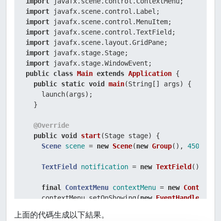
import
import
import
import
import
import
import
public
class
Main
extends
Application
 {

public
static
void
main
(String[] args)
 {

    launch(args);

  }

@Override
public
void
start
(Stage stage)
 {

Scene
scene
=
new
Scene
(
new
Group
(), 
450
, 
250
TextField
notification
=
new
TextField
();

final
ContextMenu
contextMenu
=
new
ContextMe
    contextMenu.setOnShowing(
new
EventHandler
<Win
public
void
handle
(WindowEvent e)
 {

上面的代碼生成以下結果。
        System.out.println(
"showing"
);
