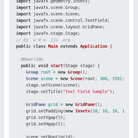
import
import
import
import
import
import
// by  w W w. 1ju .org
public
class
Main
extends
Application
 {

@Override
public
void
start
(Stage stage)
 {

Group
root
=
new
Group
();

Scene
scene
=
new
Scene
(root, 
300
, 
150
);

    stage.setScene(scene);

    stage.setTitle(
"Text Field Sample"
);

GridPane
grid
=
new
GridPane
();

    grid.setPadding(
new
Insets
(
10
, 
10
, 
10
, 
10
));

    grid.setVgap(
5
);

    grid.setHgap(
5
);

    scene.setRoot(grid);
