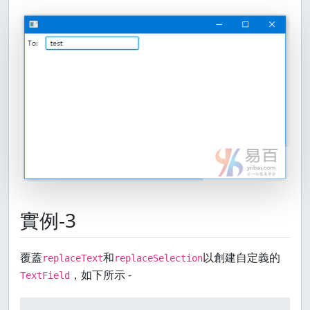
      }

    });

    contextMenu.setOnShown(
new
EventHandler
<Windo
public
void
handle
(WindowEvent e)
 {

        System.out.println(
"shown"
);

      }

    });

MenuItem
item1
=
new
MenuItem
(
"About"
);

    item1.setOnAction(
new
EventHandler
<ActionEvent
public
void
handle
(ActionEvent e)
 {

        System.out.println(
"About"
);

      }

    });

實例-3
MenuItem
item2
=
new
MenuItem
(
"Preferences"
);

    item2.setOnAction(
new
EventHandler
<ActionEvent
public
void
handle
(ActionEvent e)
 {

覆蓋
和
以創建自定義的
replaceText
replaceSelection
        System.out.println(
"Preferences"
);

，如下所示 -
      }

TextField
    });

    contextMenu.getItems().addAll(item1, item2);
