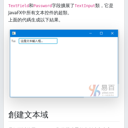
    grid.add(
new
Label
(
"To: "
), 
0
, 
0
);

和
字段擴展了
類，它是
TextField
Password
TextInput
    grid.add(notification, 
1
, 
0
);

JavaFX中所有文本控件的超類。
上面的代碼生成以下結果。
Group
root
=
 (Group) scene.getRoot();

    root.getChildren().add(grid);

    stage.setScene(scene);

    stage.show();

  }

}
創建文本域