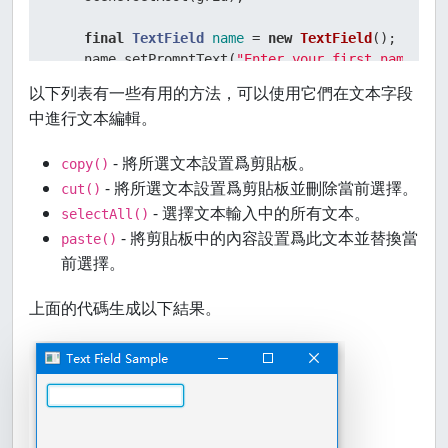
final
TextField
name
=
new
TextField
();

    name.setPromptText(
"Enter your first name."
);

    name.setPrefColumnCount(
10
);

以下列表有一些有用的方法，可以使用它們在文本字段
    name.getText();

中進行文本編輯。
    GridPane.setConstraints(name, 
0
, 
0
);

    grid.getChildren().add(name);

- 將所選文本設置爲剪貼板。
copy()
- 將所選文本設置爲剪貼板並刪除當前選擇。
cut()
    stage.show();

- 選擇文本輸入中的所有文本。
selectAll()
  }

- 將剪貼板中的內容設置爲此文本並替換當
paste()
前選擇。
public
static
void
main
(String[] args)
 {

    launch(args);

上面的代碼生成以下結果。
  }

}