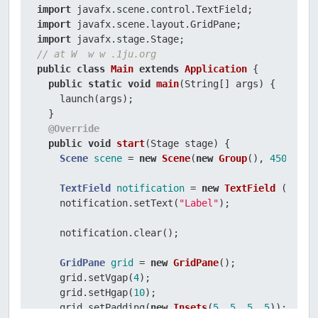
import
import
import
// at W  w w .1ju.org
public
class
Main
extends
Application
 {

public
static
void
main
(String[] args)
 {

    launch(args);

  }

@Override
public
void
start
(Stage stage)
 {

Scene
scene
=
new
Scene
(
new
Group
(), 
450
, 
250
TextField
notification
=
new
TextField
 ();

    notification.setText(
"Label"
);

    notification.clear();

GridPane
grid
=
new
GridPane
();

    grid.setVgap(
4
);

    grid.setHgap(
10
);

    grid.setPadding(
new
Insets
(
5
, 
5
, 
5
, 
5
));
