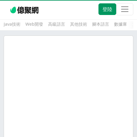
登陸
Java技術
Web開發
高級語言
其他技術
腳本語言
數據庫
大