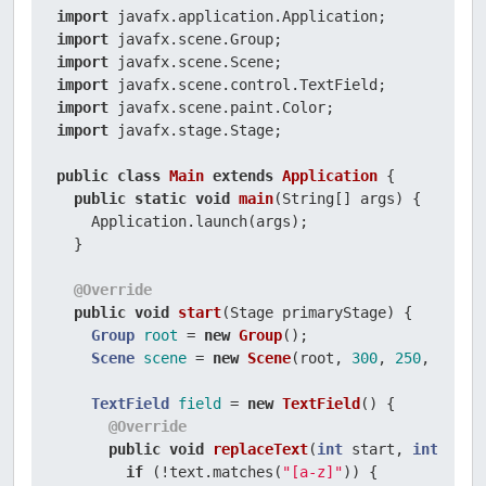
import
    notification.setContextMenu(contextMenu);

import
GridPane
grid
=
new
GridPane
();

import
    grid.setVgap(
4
);

import
    grid.setHgap(
10
);

import
    grid.setPadding(
new
Insets
(
5
, 
5
, 
5
, 
5
));

import
 javafx.stage.Stage;

    grid.add(
new
Label
(
"To: "
), 
0
, 
0
);

    grid.add(notification, 
1
, 
0
);

public
class
Main
extends
Application
 {

public
static
void
main
(String[] args)
 {

Group
root
=
 (Group) scene.getRoot();

    Application.launch(args);

    root.getChildren().add(grid);

  }

    stage.setScene(scene);

    stage.show();

@Override
  }

public
void
start
(Stage primaryStage)
 {

}
Group
root
=
new
Group
();

Scene
scene
=
new
Scene
(root, 
300
, 
250
, Color.
TextField
field
=
new
TextField
() {

@Override
public
void
replaceText
(
int
 start, 
int
 end,
if
 (!text.matches(
"[a-z]"
)) {
