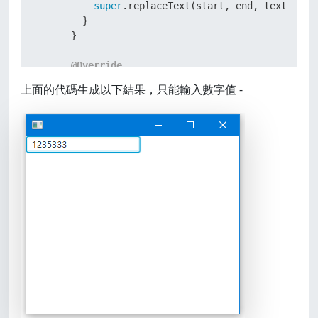
super
.replaceText(start, end, text);

        }

      }

@Override
public
void
replaceSelection
(String text)
 {

上面的代碼生成以下結果，只能輸入數字值 -
if
 (!text.matches(
"[a-z]"
)) {

super
.replaceSelection(text);

        }

      }

    };

    root.getChildren().add(field);

    primaryStage.setScene(scene);

    primaryStage.show();

  }

}