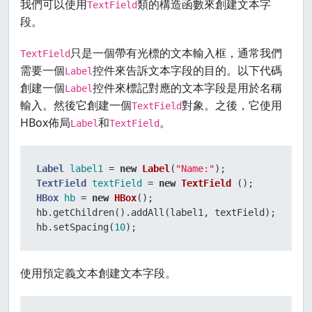
我們可以使用
類的構造函數來創建文本字
TextField
段。
只是一個帶有光標的文本輸入框，通常我們
TextField
需要一個
控件來告訴文本字段的目的。以下代碼
Label
創建一個
控件來標記對應的文本字段是用於名稱
Label
輸入。然後它創建一個
對象。之後，它使用
TextField
HBox佈局
和
。
Label
TextField
Label
label1
=
new
Label
(
"Name:"
TextField
textField
=
new
TextField
HBox
hb
=
new
HBox
();

hb.getChildren().addAll(label1, textField);

hb.setSpacing(
10
);
使用預定義文本創建文本字段。