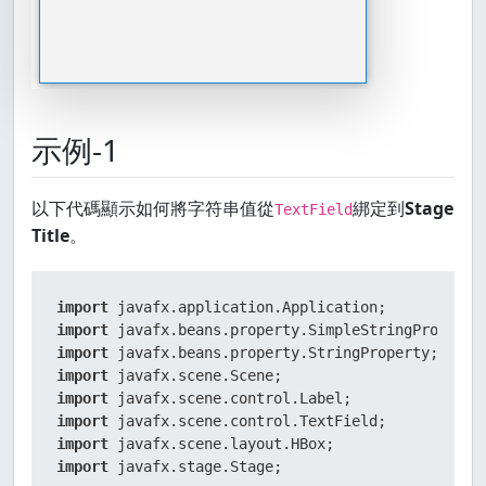
示例-1
以下代碼顯示如何將字符串值從
綁定到
Stage
TextField
Title
。
import
import
import
import
import
import
import
import
 javafx.stage.Stage;
