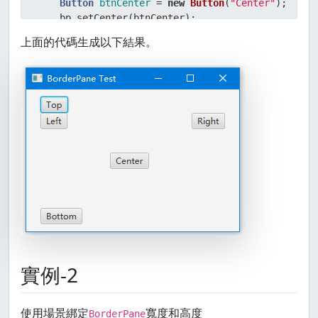
Button
btnCenter
=
new
Button
(
"Center"
);

    bp.setCenter(btnCenter);

上面的代碼生成以下結果。
Button
btnRight
=
new
Button
(
"Right"
);

    bp.setRight(btnRight);

Button
btnBottom
=
new
Button
(
"Bottom"
);

    bp.setBottom(btnBottom);

Scene
scene
=
new
Scene
(bp, 
300
, 
200
);

    primaryStage.setScene(scene);

    primaryStage.show();

  }

}
實例-2
使用場景綁定
寬度和高度
BorderPane