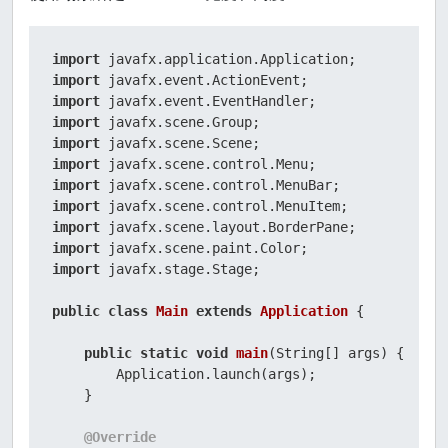
import
import
import
import
import
import
import
import
import
import
import
 javafx.stage.Stage;

public
class
Main
extends
Application
 {

public
static
void
main
(String[] args)
 {

        Application.launch(args);

    }

@Override