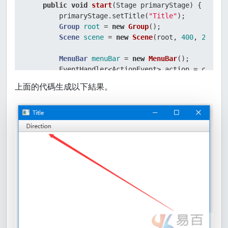
public
void
start
(Stage primaryStage)
 {

        primaryStage.setTitle(
"Title"
);

Group
root
=
new
Group
();

Scene
scene
=
new
Scene
(root, 
400
, 
250
, C
MenuBar
menuBar
=
new
MenuBar
();

        EventHandler<ActionEvent> action = changeT
上面的代碼生成以下結果。
Menu
menu
=
new
Menu
(
"Direction"
);

MenuItem
left
=
new
MenuItem
(
"Left"
);

        left.setOnAction(action);

        menu.getItems().add(left);

MenuItem
right
=
new
MenuItem
(
"Right"
);

        right.setOnAction(action);

        menu.getItems().add(right);

MenuItem
top
=
new
MenuItem
(
"Top"
);

        top.setOnAction(action);

        menu.getItems().add(top);
