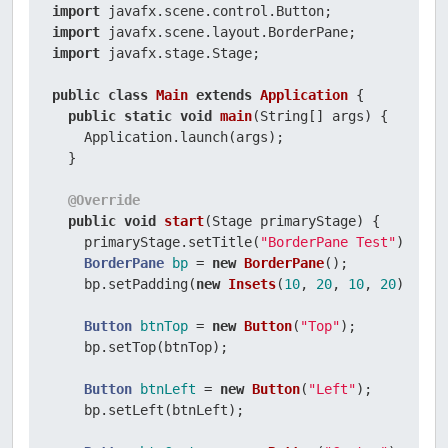
import
import
import
 javafx.stage.Stage;

public
class
Main
extends
Application
 {

public
static
void
main
(String[] args)
 {

    Application.launch(args);

  }

@Override
public
void
start
(Stage primaryStage)
 {

    primaryStage.setTitle(
"BorderPane Test"
);

BorderPane
bp
=
new
BorderPane
();

    bp.setPadding(
new
Insets
(
10
, 
20
, 
10
, 
20
));

Button
btnTop
=
new
Button
(
"Top"
);

    bp.setTop(btnTop);

Button
btnLeft
=
new
Button
(
"Left"
);

    bp.setLeft(btnLeft);
