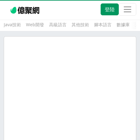
登陸
Java技術
Web開發
高級語言
其他技術
腳本語言
數據庫
大