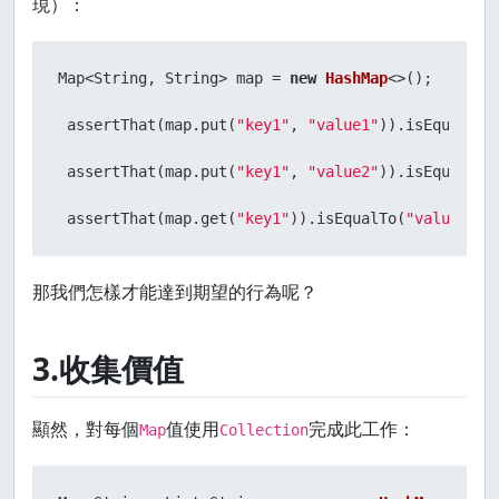
現）：
Map<String, String> map = 
new
HashMap
<>();

 assertThat(map.put(
"key1"
, 
"value1"
)).isEqualTo(
 assertThat(map.put(
"key1"
, 
"value2"
)).isEqualTo(
 assertThat(map.get(
"key1"
)).isEqualTo(
"value2"
那我們怎樣才能達到期望的行為呢？
3.收集價值
顯然，對每個
值使用
完成此工作：
Map
Collection