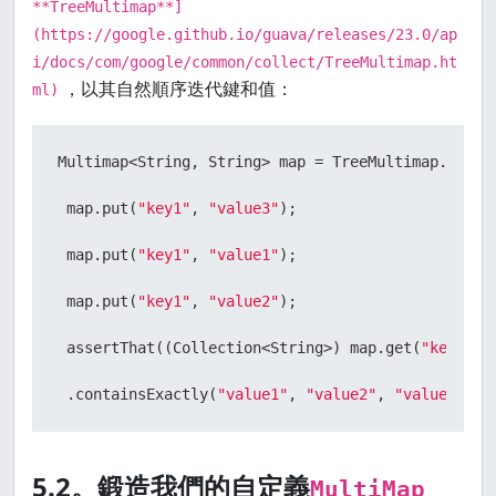
**TreeMultimap**]
(https://google.github.io/guava/releases/23.0/ap
i/docs/com/google/common/collect/TreeMultimap.ht
，以其自然順序迭代鍵和值：
ml)
Multimap<String, String> map = TreeMultimap.create
 map.put(
"key1"
, 
"value3"
);

 map.put(
"key1"
, 
"value1"
);

 map.put(
"key1"
, 
"value2"
);

 assertThat((Collection<String>) map.get(
"key1"
))

 .containsExactly(
"value1"
, 
"value2"
, 
"value3"
5.2。鍛造我們的自定義
MultiMap