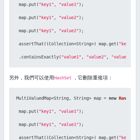
 map.put(
"key1"
, 
"value1"
);

 map.put(
"key1"
, 
"value2"
);

 map.put(
"key1"
, 
"value2"
);

 assertThat((Collection<String>) map.get(
"key1"
))

 .containsExactly(
"value1"
, 
"value2"
, 
"value2"
另外，我們可以使用
，它刪除重複項：
HashSet
MultiValuedMap<String, String> map = 
new
HashSetV
 map.put(
"key1"
, 
"value1"
);

 map.put(
"key1"
, 
"value1"
);

 assertThat((Collection<String>) map.get(
"key1"
))
