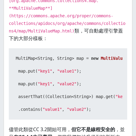
[org.apache.commons.collections4.map.
**MultiValueMap**]
(https://commons.apache.org/proper/commons-
collections/apidocs/org/apache/commons/collectio
類，可自動處理引擎蓋
ns4/map/MultiValueMap.html)
下的大部分樣板：
MultiMap<String, String> map = 
new
MultiValueMap
<
 map.put(
"key1"
, 
"value1"
);

 map.put(
"key1"
, 
"value2"
);

 assertThat((Collection<String>) map.get(
"key1"
))

 .contains(
"value1"
, 
"value2"
儘管此類從CC 3.2開始可用，
但它不是線程安全的
，並