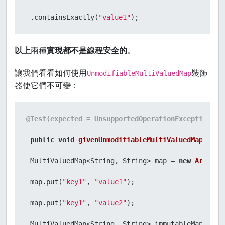
 .containsExactly(
"value1"
以上
兩種
實現都不是線程安全的
。
讓我們看看如何使用
裝飾
UnmodifiableMultiValuedMap
器使它們不可變：
@Test(expected = UnsupportedOperationException.cl
public
void
givenUnmodifiableMultiValuedMap_when
 MultiValuedMap<String, String> map = 
new
ArrayLi
 map.put(
"key1"
, 
"value1"
);

 map.put(
"key1"
, 
"value2"
);

 MultiValuedMap<String, String> immutableMap =
