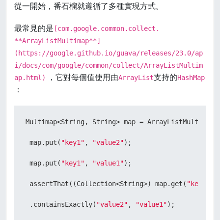
從一開始，番石榴就遵循了多種實現方式。
最常見的是
[com.google.common.collect.
**ArrayListMultimap**]
(https://google.github.io/guava/releases/23.0/ap
i/docs/com/google/common/collect/ArrayListMultim
，它對每個值使用由
支持的
ap.html)
ArrayList
HashMap
：
Multimap<String, String> map = ArrayListMultimap.c
 map.put(
"key1"
, 
"value2"
);

 map.put(
"key1"
, 
"value1"
);

 assertThat((Collection<String>) map.get(
"key1"
))

 .containsExactly(
"value2"
, 
"value1"