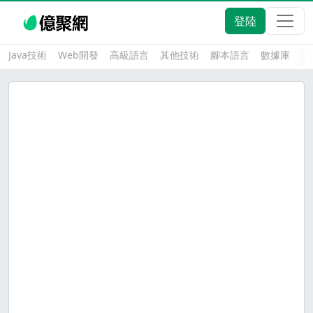
登陸
Java技術
Web開發
高級語言
其他技術
腳本語言
數據庫
大