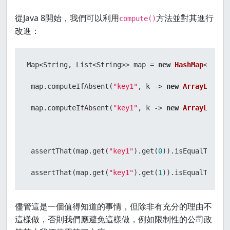
從Java 8開始，我們可以利用
方法並對其進行
compute()
改進：
Map<String, List<String>> map = 
new
HashMap
<>();

 map.computeIfAbsent(
"key1"
, k -> 
new
ArrayList
<>
 map.computeIfAbsent(
"key1"
, k -> 
new
ArrayList
<>
 assertThat(map.get(
"key1"
).get(
0
)).isEqualTo(
"va
 assertThat(map.get(
"key1"
).get(
1
)).isEqualTo(
"va
儘管這是一個值得知道的事情，但除非有充分的理由不
這樣做，否則我們應避免這樣做，例如限制性的公司政