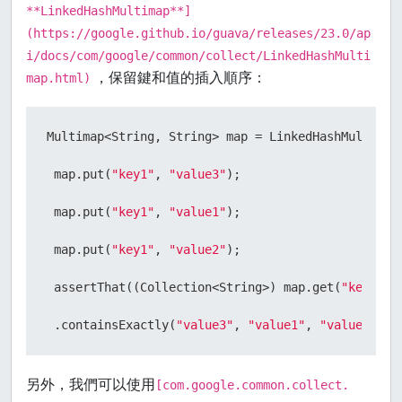
**LinkedHashMultimap**]
(https://google.github.io/guava/releases/23.0/ap
i/docs/com/google/common/collect/LinkedHashMulti
，保留鍵和值的插入順序：
map.html)
Multimap<String, String> map = LinkedHashMultimap.
 map.put(
"key1"
, 
"value3"
);

 map.put(
"key1"
, 
"value1"
);

 map.put(
"key1"
, 
"value2"
);

 assertThat((Collection<String>) map.get(
"key1"
))

 .containsExactly(
"value3"
, 
"value1"
, 
"value2"
另外，我們可以使用
[com.google.common.collect.