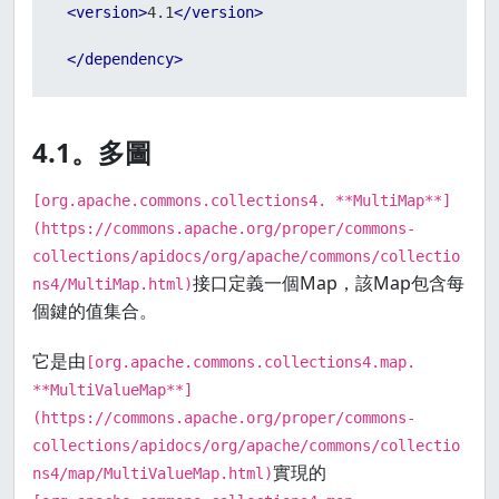
<
version
>
4.1
</
version
>
</
dependency
>
4.1。多圖
[org.apache.commons.collections4. **MultiMap**]
(https://commons.apache.org/proper/commons-
collections/apidocs/org/apache/commons/collectio
接口定義一個Map，該Map包含每
ns4/MultiMap.html)
個鍵的值集合。
它是由
[org.apache.commons.collections4.map.
**MultiValueMap**]
(https://commons.apache.org/proper/commons-
collections/apidocs/org/apache/commons/collectio
實現的
ns4/map/MultiValueMap.html)