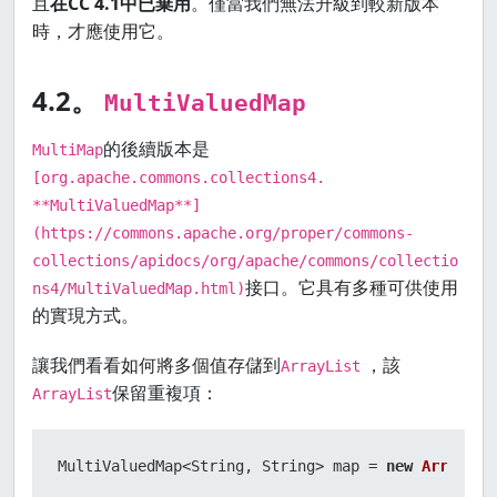
且
在CC 4.1中已棄用
。僅當我們無法升級到較新版本
時，才應使用它。
4.2。
MultiValuedMap
的後續版本是
MultiMap
[org.apache.commons.collections4.
**MultiValuedMap**]
(https://commons.apache.org/proper/commons-
collections/apidocs/org/apache/commons/collectio
接口。它具有多種可供使用
ns4/MultiValuedMap.html)
的實現方式。
讓我們看看如何將多個值存儲到
，該
ArrayList
保留重複項：
ArrayList
MultiValuedMap<String, String> map = 
new
ArrayLis