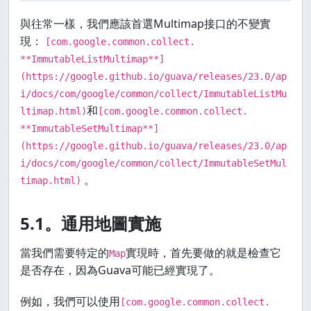
與往常一樣，我們應該首選Multimap接口的不變實
現：
[com.google.common.collect.
**ImmutableListMultimap**]
(https://google.github.io/guava/releases/23.0/ap
i/docs/com/google/common/collect/ImmutableListMu
和
ltimap.html)
[com.google.common.collect.
**ImmutableSetMultimap**]
(https://google.github.io/guava/releases/23.0/ap
i/docs/com/google/common/collect/ImmutableSetMul
。
timap.html)
5.1。通用地圖實施
當我們需要特定的
實現時，首先要做的就是檢查它
Map
是否存在，因為Guava可能已經實現了。
例如，我們可以使用
[com.google.common.collect.