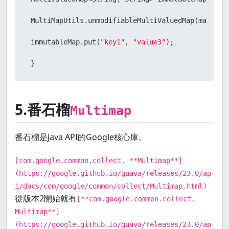
 MultiMapUtils.unmodifiableMultiValuedMap(map);

 immutableMap.put(
"key1"
, 
"value3"
);

5.番石榴
Multimap
番石榴是Java API的Google核心庫。
[com.google.common.collect. **Multimap**]
(https://google.github.io/guava/releases/23.0/ap
i/docs/com/google/common/collect/Multimap.html)
從版本2開始就有
[**com.google.common.collect.
Multimap**]
(https://google.github.io/guava/releases/23.0/ap