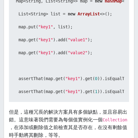
Map<String, List<String>> map = 
new
HashMap
<>();

 List<String> list = 
new
ArrayList
<>();

 map.put(
"key1"
, list);

 map.get(
"key1"
).add(
"value1"
);

 map.get(
"key1"
).add(
"value2"
);

 assertThat(map.get(
"key1"
).get(
0
)).isEqualTo(
"va
 assertThat(map.get(
"key1"
).get(
1
)).isEqualTo(
"va
但是，這種冗長的解決方案具有多個缺點，並且容易出
錯。這意味著我們需要為每個值實例化一個
Collection
，在添加或刪除值之前檢查其是否存在，在沒有剩餘值
時手動將其刪除，等等。