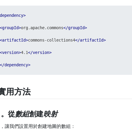
dependency
>
<
groupId
>
org.apache.commons
</
groupId
>
<
artifactId
>
commons-collections4
</
artifactId
>
<
version
>
4.1
</
version
>
</
dependency
>
.實用方法
.1。從
數組
創建
映射
，讓我們設置用於創建地圖的數組：