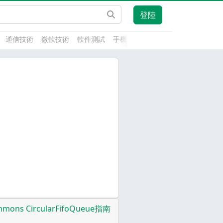
登陸
通信技術
微軟技術
軟件測試
手機開發
前端技術
人工智能
mmons CircularFifoQueue指南