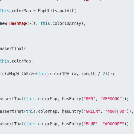
this
.colorMap = MapUtils.putAll(

new
HashMap
<>(), 
this
.color1DArray);

assertThat(

this
.colorMap,

is(aMapWithSize(
this
.color1DArray.length / 
2
)));

assertThat(
this
.colorMap, hasEntry(
"RED"
, 
"#FF0000"
));

assertThat(
this
.colorMap, hasEntry(
"GREEN"
, 
"#00FF00"
));

assertThat(
this
.colorMap, hasEntry(
"BLUE"
, 
"#0000FF"
));
