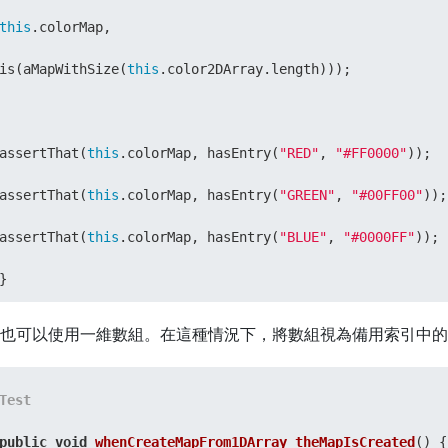
this
.colorMap,

is(aMapWithSize(
this
.color2DArray.length)));

assertThat(
this
.colorMap, hasEntry(
"RED"
, 
"#FF0000"
));

assertThat(
this
.colorMap, hasEntry(
"GREEN"
, 
"#00FF00"
));

assertThat(
this
.colorMap, hasEntry(
"BLUE"
, 
"#0000FF"
));

}
也可以使用一維數組。在這種情況下，將數組視為備用索引中的
Test
public
void
whenCreateMapFrom1DArray_theMapIsCreated
()
 {
