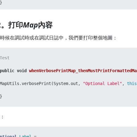
}
.2。打印
Map
內容
時候在調試時或在調試日誌中，我們要打印整個地圖：
Test
public
void
whenVerbosePrintMap_thenMustPrintFormattedMa
MapUtils.verbosePrint(System.out, 
"Optional Label"
, 
this
}
：
ptional
Label
=