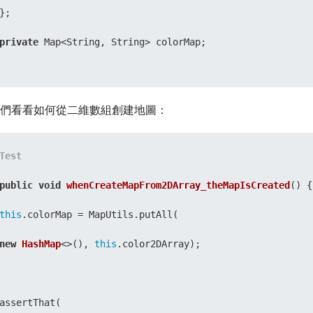
};

private
 Map<String, String> colorMap;

//...
們看看如何從二維數組創建地圖：
}
Test
public
void
whenCreateMapFrom2DArray_theMapIsCreated
()
 {

this
.colorMap = MapUtils.putAll(

new
HashMap
<>(), 
this
.color2DArray);

assertThat(
