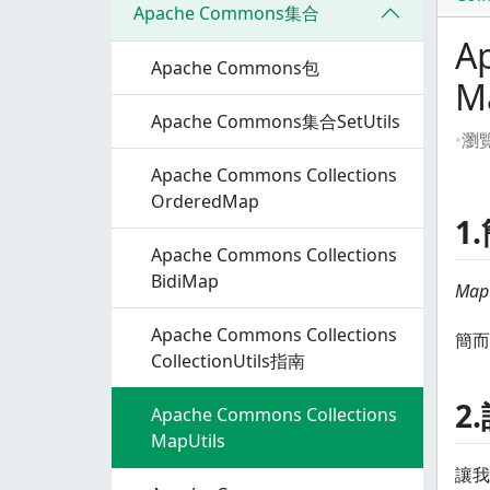
Apache Commons集合
A
Apache Commons包
M
Apache Commons集合SetUtils
瀏
Apache Commons Collections
OrderedMap
1
Apache Commons Collections
BidiMap
MapU
Apache Commons Collections
簡而
CollectionUtils指南
2
Apache Commons Collections
MapUtils
讓我