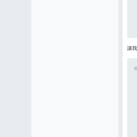
 
讓我
 
@
 