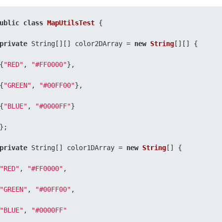
ublic
class
MapUtilsTest
 {

private
 String[][] color2DArray = 
new
String
[][] {

{
"RED"
, 
"#FF0000"
},

{
"GREEN"
, 
"#00FF00"
},

{
"BLUE"
, 
"#0000FF"
}

};

private
 String[] color1DArray = 
new
String
[] {

"RED"
, 
"#FF0000"
,

"GREEN"
, 
"#00FF00"
,

"BLUE"
, 
"#0000FF"