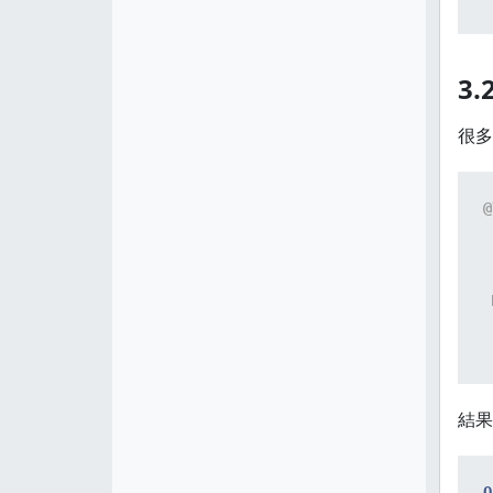
 
3
很多
@
 
 
結果
O