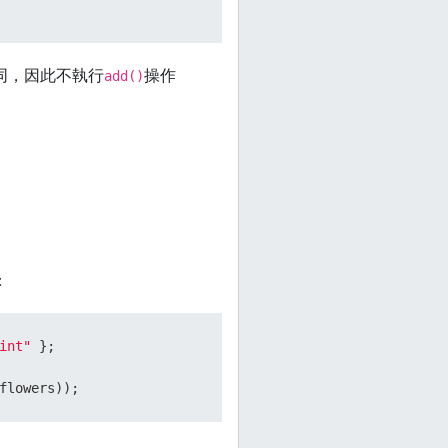
同，因此不執行
操作
add()
：
int"
 };

flowers));