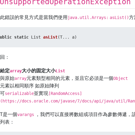
UnsupportedOperationException
此錯誤的常見方式是當我們使用
方
java.util.Arrays:
asList()
ublic
static
 List 
asList
(T... a)
回：
給定
大小的固定大小
array
List
與原始
元素類型相同的元素，並且它必須是一個
array
Object
元素以相同順序 如原始陣列
可
並實現
serializable
[RandomAccess]
(https://docs.oracle.com/javase/7/docs/api/java/util/Ra
T是一個
，我們可以直接將數組或項目作為參數傳遞，
varargs
列表：