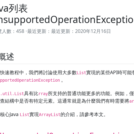
ava列表
nsupportedOperationExcepti
覽人數：
458
最近更新：
最近更新：
2020年12月16日
.概述
快速教程中，我們將討論使用大多數
實現的某些API時可
List
。
pportedOperationException
具有比
所支持的普通功能更多的功能。例如，僅
.util.List
rray
查結構中是否有特定元素。這通常就是為什麼我們有時需要將
ar
核心Java
實現
的介紹，請參考本文。
List
ArrayList