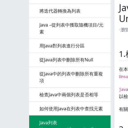
J
將迭代器轉換為列表
U
Java –從列表中獲取隨機項目/元
瀏
素
用Java對列表進行分區
1
從Java列表中刪除所有Null
在本
從Java中的列表中刪除所有重複
Unsu
項
java
檢查Java中兩個列表是否相等
以檢
如何使用Java在列表中查找元素
有關
Java列表