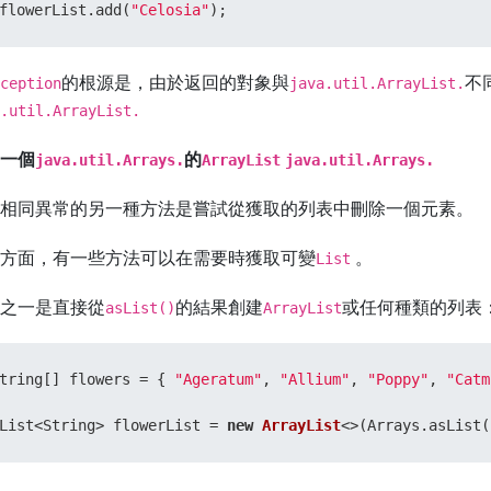
flowerList.add(
"Celosia"
);
的根源是，由於返回的對象與
不
ception
java.util.ArrayList.
.util.ArrayList.
一個
的
java.util.Arrays.
ArrayList
java.util.Arrays.
相同異常的另一種方法是嘗試從獲取的列表中刪除一個元素。
方面，有一些方法可以在需要時獲取可變
。
List
之一是直接從
的結果創建
或任何種類的列表
asList()
ArrayList
tring[] flowers = { 
"Ageratum"
, 
"Allium"
, 
"Poppy"
, 
"Catm
List<String> flowerList = 
new
ArrayList
<>(Arrays.asList(