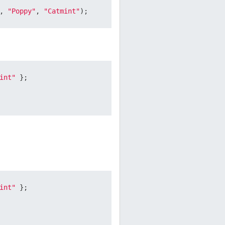
, 
"Poppy"
, 
"Catmint"
);
int"
 };

int"
 };
