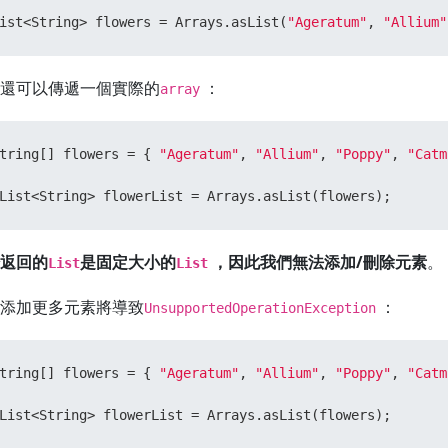
ist<String> flowers = Arrays.asList(
"Ageratum"
, 
"Allium"
還可以傳遞一個實際的
：
array
tring[] flowers = { 
"Ageratum"
, 
"Allium"
, 
"Poppy"
, 
"Catm
List<String> flowerList = Arrays.asList(flowers);
返回的
是固定大小的
，因此我們無法添加/刪除元素
。
List
List
添加更多元素將導致
：
UnsupportedOperationException
tring[] flowers = { 
"Ageratum"
, 
"Allium"
, 
"Poppy"
, 
"Catm
List<String> flowerList = Arrays.asList(flowers);
