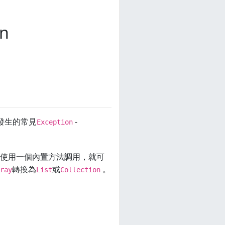
on
能發生的常見
-
Exception
使用一個內置方法調用，就可
轉換為
或
。
ray
List
Collection