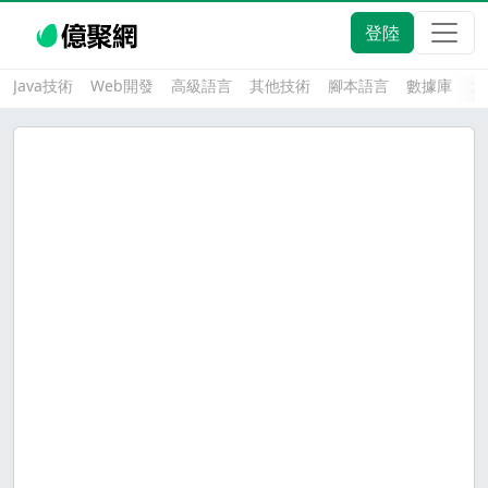
登陸
Java技術
Web開發
高級語言
其他技術
腳本語言
數據庫
大