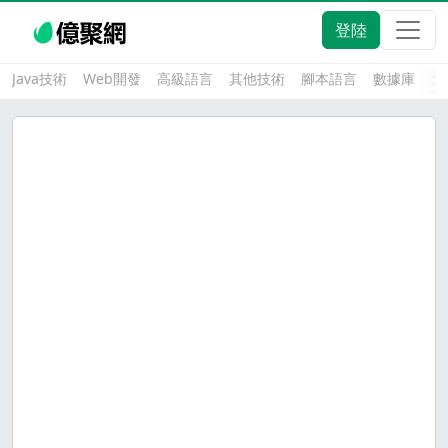
登陸
Java技術
Web開發
高級語言
其他技術
腳本語言
數據庫
大