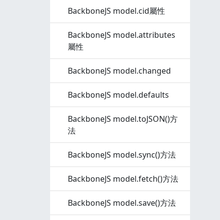
BackboneJS model.cid屬性
BackboneJS model.attributes
屬性
BackboneJS model.changed
BackboneJS model.defaults
BackboneJS model.toJSON()方
法
BackboneJS model.sync()方法
BackboneJS model.fetch()方法
BackboneJS model.save()方法