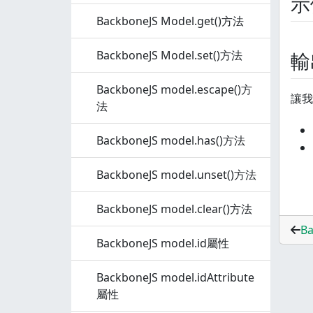
示
BackboneJS Model.get()方法
BackboneJS Model.set()方法
輸
BackboneJS model.escape()方
讓我
法
BackboneJS model.has()方法
BackboneJS model.unset()方法
BackboneJS model.clear()方法
Ba
BackboneJS model.id屬性
BackboneJS model.idAttribute
屬性