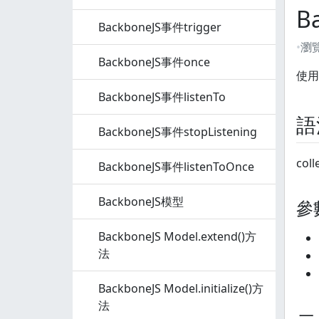
B
BackboneJS事件trigger
瀏
BackboneJS事件once
使用
BackboneJS事件listenTo
語
BackboneJS事件stopListening
coll
BackboneJS事件listenToOnce
BackboneJS模型
參
BackboneJS Model.extend()方
法
BackboneJS Model.initialize()方
法