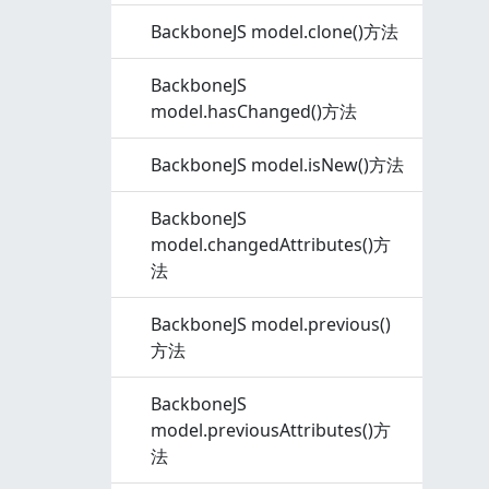
BackboneJS model.clone()方法
BackboneJS
model.hasChanged()方法
BackboneJS model.isNew()方法
BackboneJS
model.changedAttributes()方
法
BackboneJS model.previous()
方法
BackboneJS
model.previousAttributes()方
法