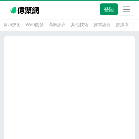
登陸
Java技術
Web開發
高級語言
其他技術
腳本語言
數據庫
大