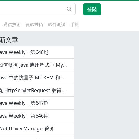
登陸
通信技術
微軟技術
軟件測試
手機開發
前端技術
人工智能
新文章
Java Weekly，第648期
如何修復 Java 應用程式中 MySQL 的通訊鏈路故障錯誤
Java 中的抗量子 ML-KEM 和 ML-DSA
從 HttpServletRequest 取得 HTTP 基本驗證
Java Weekly，第647期
Java Weekly，第646期
WebDriverManager簡介