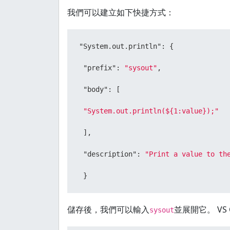
我們可以建立如下快捷方式：
"System.out.println"
:
{
"prefix"
:
"sysout"
,
"body"
:
[
"System.out.println(${1:value});"
]
,
"description"
:
"Print a value to th
}
儲存後，我們可以輸入
並展開它。 VS 
sysout