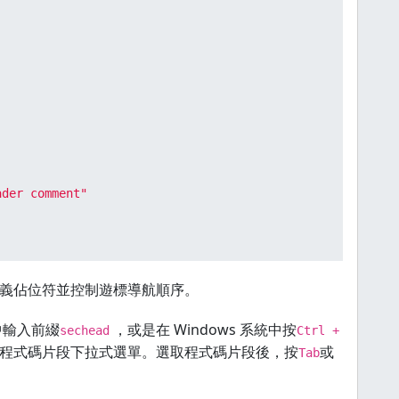
ader comment"
義佔位符並控制遊標導航順序。
中輸入前綴
，或是在 Windows 系統中按
sechead
Ctrl +
程式碼片段下拉式選單。選取程式碼片段後，按
或
Tab