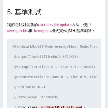
5. 基準測試
我們將針對先前的
方法，使用
CartService
update
和
模式實作 JMH 基準測試：
AverageTime
Throughput
@BenchmarkMode({ Mode.AverageTime, Mode.Throughpu
@OutputTimeUnit(TimeUnit.SECONDS)
@Warmup(iterations = 1, time = 5, timeUnit = Tim
@Measurement(iterations = 3, time = 5, timeUnit 
@Fork(value = 2)
@State(Scope.Benchmark)
public
class
BenchmarkVirtualThread
 {
