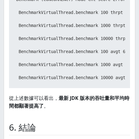
 BenchmarkVirtualThread.benchmark 100 thrpt 6 18.3
 BenchmarkVirtualThread.benchmark 1000 thrpt 6 10.
 BenchmarkVirtualThread.benchmark 10000 thrpt 6 1.
 BenchmarkVirtualThread.benchmark 100 avgt 6 0.058
 BenchmarkVirtualThread.benchmark 1000 avgt 6 0.10
 BenchmarkVirtualThread.benchmark 10000 avgt 6 0.
從上述數據可以看出，
最新 JDK 版本的吞吐量和平均時
間都顯著提高了
。
6. 結論