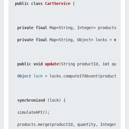
public
class
CartService
 {

private
final
 Map<String, Integer> products;

private
final
 Map<String, Object> locks = 
new
Co
public
void
update
(String productId, 
int
 quantit
Object
lock
=
 locks.computeIfAbsent(productId, k
synchronized
 (lock) {

 simulateAPI();

 products.merge(productId, quantity, Integer::sum)