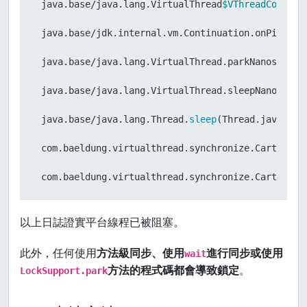
 java.base/java.lang.VirtualThread
$VThreadContinu
 java.base/jdk.internal.vm.Continuation.onPinned0(
 java.base/java.lang.VirtualThread.parkNanos(Virtu
 java.base/java.lang.VirtualThread.sleepNanos(Virt
 java.base/java.lang.Thread.
sleep
(Thread.java:507)
 com.baeldung.virtualthread.synchronize.CartServic
 com.baeldung.virtualthread.synchronize.CartServi
以上日誌證實平台線程已被阻塞。
此外，任何使用
方法級同步、使用
進行同步或使用
wait
方法的程式碼都會導致鎖定
。
LockSupport.park