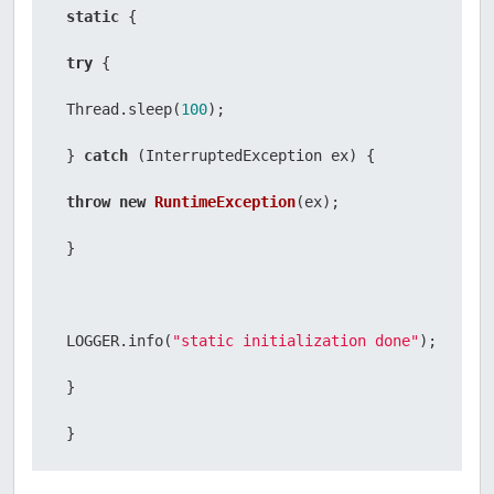
static
 {

try
 {

 Thread.sleep(
100
);

 } 
catch
 (InterruptedException ex) {

throw
new
RuntimeException
(ex);

 }

 LOGGER.info(
"static initialization done"
);

 }

 }