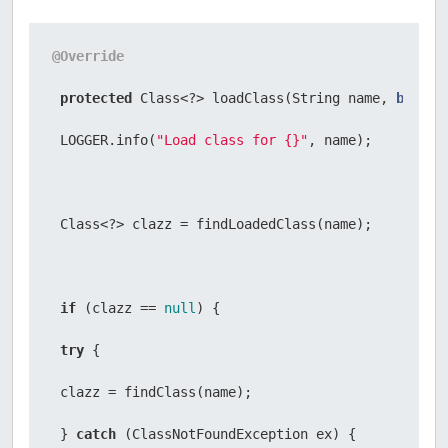
 } 
catch
 (InterruptedException | IOException ex) {
@Override
 LOGGER.error(
"Error while finding class file {}"
protected
 Class<?> loadClass(String name, 
boolea
throw
new
ClassNotFoundException
(ex.getMessage(),
 LOGGER.info(
"Load class for {}"
, name);

 }

 }

 Class<?> clazz = findLoadedClass(name);

 }
if
 (clazz == 
null
) {

try
 {

 clazz = findClass(name);

 } 
catch
 (ClassNotFoundException ex) {
