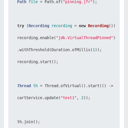
Path
file
=
 Path.of(
"pinning.jfr"
);

try
 (
Recording
recording
=
new
Recording
()) {

 recording.enable(
"jdk.VirtualThreadPinned"
)

 .withThreshold(Duration.ofMillis(
1
));

 recording.start();

Thread
th
=
 Thread.ofVirtual().start(() ->

 cartService.update(
"test1"
, 
2
));

 th.join();
