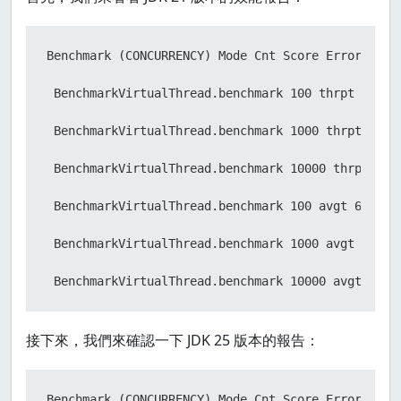
 threads.add(Thread.startVirtualThread(() -> cart
Benchmark (CONCURRENCY) Mode Cnt Score Error Units
 threads.forEach(th -> {

 BenchmarkVirtualThread.benchmark 100 thrpt 6 2.08
try
 {

 BenchmarkVirtualThread.benchmark 1000 thrpt 6 0.2
 th.join();

 BenchmarkVirtualThread.benchmark 10000 thrpt 6 0.
 } 
catch
 (InterruptedException e) {

 BenchmarkVirtualThread.benchmark 100 avgt 6 0.479
throw
new
RuntimeException
(e);

 BenchmarkVirtualThread.benchmark 1000 avgt 6 4.46
 }

 BenchmarkVirtualThread.benchmark 10000 avgt 6 44
 });

接下來，我們來確認一下 JDK 25 版本的報告：
 }

 }
Benchmark (CONCURRENCY) Mode Cnt Score Error Units