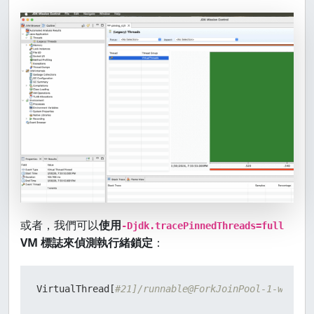
 assertEquals(
"jdk.VirtualThreadPinned"
, event.ge
 assertEquals(
"Virtual Thread Pinned"
, event.getE
 }

 }

 Files.delete(file);

或者，我們可以
使用
-Djdk.tracePinnedThreads=full
VM 標誌來偵測執行緒鎖定
：
VirtualThread[
#21]/runnable@ForkJoinPool-1-worker