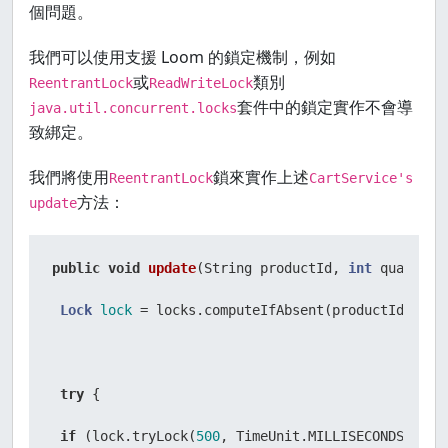
個問題。
我們可以使用支援 Loom 的鎖定機制，例如
或
類別
ReentrantLock
ReadWriteLock
套件中的鎖定實作不會導
java.util.concurrent.locks
致綁定。
我們將使用
鎖來實作上述
ReentrantLock
CartService's
方法：
update
public
void
update
(String productId, 
int
 quantity
Lock
lock
=
 locks.computeIfAbsent(productId, k -
try
 {

if
 (lock.tryLock(
500
, TimeUnit.MILLISECONDS)) {
