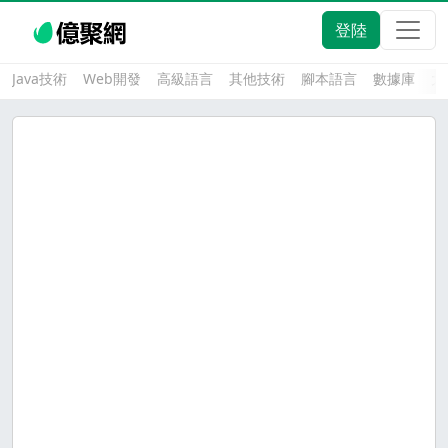
登陸
Java技術
Web開發
高級語言
其他技術
腳本語言
數據庫
大