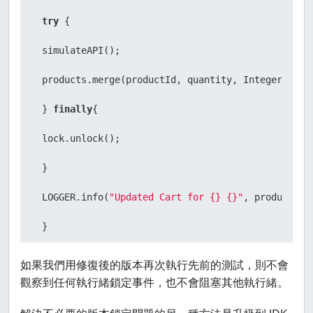
try
 {

 simulateAPI();

 products.merge(productId, quantity, Integer::sum)
 } 
finally
{

 lock.unlock();

 }

 LOGGER.info(
"Updated Cart for {} {}"
, productId, 
 }

 } 
catch
 (InterruptedException e) {

如果我們用修復後的版本再次執行先前的測試，則不會
觀察到任何執行緒鎖定事件，也不會阻塞其他執行緒。
throw
new
RuntimeException
(e);
