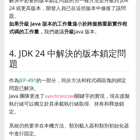
解決不必要的版本鎖定問題的另一種方法是升級到 JDK
 }

24 或更高版本，開發人員已在這些版本中修復了該問
 }
題。
如果升級 Java 版本的工作量遠小於跨服務重新實作程
式碼的工作量，
我們建議
升級
Java 版本。
4. JDK 24 中解決的版本鎖定問
題
作為
JEP-491
的一部分，同步方法和程式碼區塊的綁定
問題已解決。
Java 團隊更改了
關鍵字的實現，現在虛擬
synchronized
執行緒可以獨立於其承載執行緒取得、持有和釋放鎖
定。
系統仍然要求在本機方法、類別載入器和類別初始化器
中進行固定。