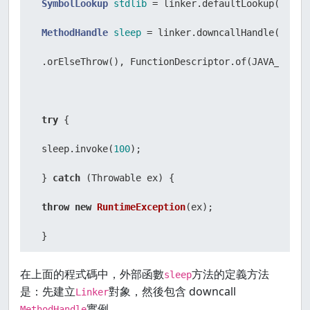
SymbolLookup
stdlib
=
 linker.defaultLookup();

MethodHandle
sleep
=
 linker.downcallHandle(stdli
 .orElseThrow(), FunctionDescriptor.of(JAVA_INT, J
try
 {

 sleep.invoke(
100
);

 } 
catch
 (Throwable ex) {

throw
new
RuntimeException
(ex);

 }

 }
在上面的程式碼中，外部函數
方法的定義方法
sleep
是：先建立
對象，然後包含 downcall
Linker
實例。
MethodHandle