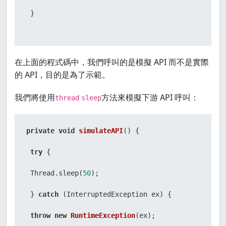
 }

 LOGGER.info(
"Updated Cart for {} {}"
, productId, 
在上面的程式碼中，我們呼叫的是模擬 API 而不是實際
的 API，目的是為了示範。
 }

我們將使用
方法來模擬下游 API 呼叫：
 }
thread
sleep
private
void
simulateAPI
()
 {

try
 {

 Thread.sleep(
50
);

 } 
catch
 (InterruptedException ex) {

throw
new
RuntimeException
(ex);
