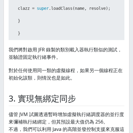
 clazz = 
super
.loadClass(name, resolve);

 }

 }

我們將對啟用 JFR 錄製的類別載入器執行類似的測試，
並驗證固定執行緒事件。
if
 (resolve) {

對於任何使用同一類的虛擬線程，如果另一個線程正在
 resolveClass(clazz);

初始化該類，則情況也是如此。
 }

3. 實現無綁定同步
return
 clazz;

儘管 JVM 試圖透過暫時增加虛擬執行緒調度器的並行度
 }
來彌補執行緒綁定，但其預設最大值仍為 256。
不過，我們可以利用 Java 的高階並發控制支援來克服這