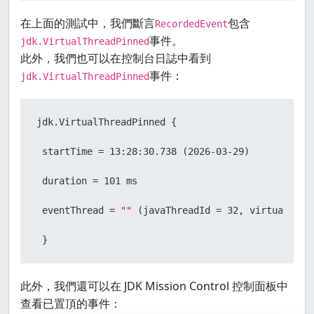
 recording.stop();

在上面的測試中，我們斷言
包含
RecordedEvent
事件。
jdk.VirtualThreadPinned
 recording.dump(file);

此外，我們也可以在控制台日誌中看到
 }

事件：
jdk.VirtualThreadPinned
jdk.VirtualThreadPinned {

try
 (
RecordingFile
rf
=
new
RecordingFile
(file)) 
 startTime = 13:28:30.738 (2026-03-29)

 assertTrue(rf.hasMoreEvents());

 duration = 101 ms

 eventThread = 
""
 (javaThreadId = 32, virtual)

while
 (rf.hasMoreEvents()) {

 }
RecordedEvent
event
=
 rf.readEvent();

此外，我們還可以在 JDK Mission Control 控制面板中
查看已置頂的事件：
 System.out.println(event);
