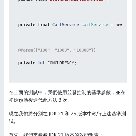
private
final
CartService
cartService
=
new
Cart
@Param({"100", "1000", "10000"})
private
int
 CONCURRENCY;

@Benchmark
在上面的測試中，我們使用並發控制的基準參數，並在
初始預熱後迭代此方法 3 次。
public
void
benchmark
()
throws
 InterruptedExcepti
現在我們將分別在 JDK 21 和 25 版本中執行上述基準測
 List<Thread> threads = 
new
ArrayList
<>();

試。
 IntStream.range(
0
, CONCURRENCY).forEach(i ->

首先，我們來看看 JDK 21 版本的效能報告：