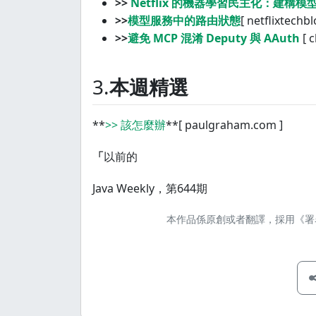
>>
Netflix 的機器學習民主化：建構
>>
模型服務中的路由狀態
[ netflixtechb
>>
避免 MCP 混淆 Deputy 與 AAuth
[ c
3.
本週精選
**
>> 該怎麼辦
**[ paulgraham.com ]
「
以前的
Java Weekly，第644期
本作品係原創或者翻譯，
採用《署