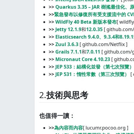
>>
Quarkus 3.35 – JAR 樹搖最佳化、
>>
緊急發布以修復所有受支援流中的 CVE-20
>>
WildFly 40 Beta 新版本發布
[ wildfl
>>
Jetty 12.1.9
和
12.0.35
[ github.com/j
>>
Elasticsearch 9.4.0、9.3.4
和
8.19.1
>>
Zuul 3.6.3
[ github.com/Netflix ]
>>
Grails 7.1.1
和
7.0.11
[ github.com/gr
>>
Micronaut Core 4.10.23
[ github.c
>>
JEP 533：結構化並發（第七次預覽）
>>
JEP 531：惰性常數（第三次預覽）
[ 
2.
技術與思考
也值得一讀：
>>
為內容而內容
[ lucumr.pocoo.org ]