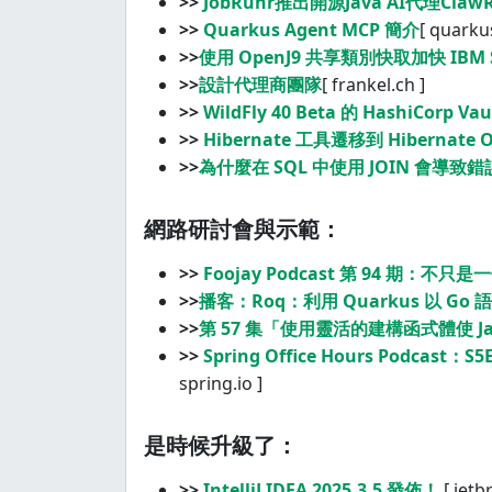
>>
JobRunr推出開源Java AI代理Claw
>>
Quarkus Agent MCP 簡介
[ quarkus
>>
使用 OpenJ9 共享類別快取加快 IBM
>>
設計代理商團隊
[ frankel.ch ]
>>
WildFly 40 Beta 的 HashiCorp Va
>>
Hibernate 工具遷移到 Hibernat
>>
為什麼在 SQL 中使用 JOIN 會導致錯
網路研討會與示範：
>>
Foojay Podcast 第 94 期：不只
>>
播客：Roq：利用 Quarkus 以 G
>>
第 57 集「使用靈活的建構函式體使 Ja
>>
Spring Office Hours Podcast：
spring.io ]
是時候升級了：
>>
IntelliJ IDEA 2025.3.5 發佈！
[ jetb