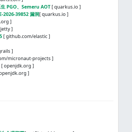
原生 PGO、Semeru AOT
[ quarkus.io ]
26-39852 漏洞
[ quarkus.io ]
y.org ]
etty ]
5
[ github.com/elastic ]
ails ]
om/micronaut-projects ]
[ openjdk.org ]
openjdk.org ]