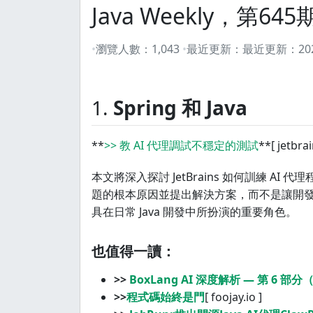
Java Weekly，第645
瀏覽人數：
1,043
最近更新：
最近更新：
2
1.
Spring 和 Java
**
>> 教 AI 代理調試不穩定的測試
**[ jetbra
本文將深入探討 JetBrains 如何訓練 
題的根本原因並提出解決方案，而不是讓開發
具在日常 Java 開發中所扮演的重要角色。
也值得一讀：
>>
BoxLang AI 深度解析 — 第 6 
>>
程式碼始終是門
[ foojay.io ]