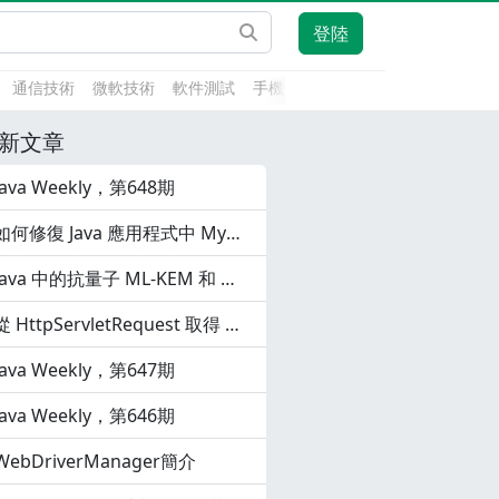
登陸
通信技術
微軟技術
軟件測試
手機開發
前端技術
人工智能
新文章
Java Weekly，第648期
如何修復 Java 應用程式中 MySQL 的通訊鏈路故障錯誤
Java 中的抗量子 ML-KEM 和 ML-DSA
從 HttpServletRequest 取得 HTTP 基本驗證
Java Weekly，第647期
Java Weekly，第646期
WebDriverManager簡介