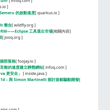
Runr
[ infoq.com ]
.io ]
 Semeru 的啟動速度
[ quarkus.io ]
ult 整合
[ wildfly.org ]
e ORM——Eclipse 工具退出市場
[相關內容]
誤
[ jooq.org ]
是一個部落格
[ foojay.io ]
o 語言般的速度建立靜態網站
[ infoq.com ]
va 更安全」
[ inside.java ]
S5E14 – 與 Simon Martinelli 探討規範驅動開發
[
rains.com ]