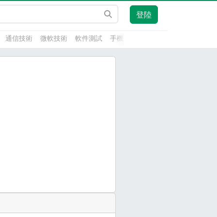
登陸
通信技術
微軟技術
軟件測試
手機開發
前端技術
人工智能