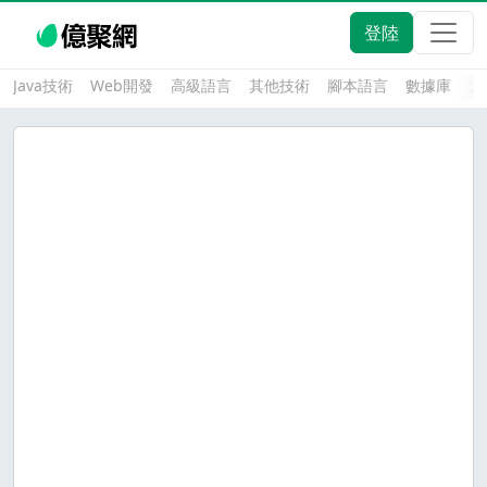
登陸
Java技術
Web開發
高級語言
其他技術
腳本語言
數據庫
大