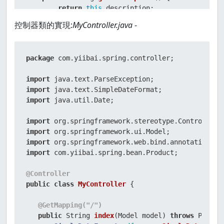
return
this
.description;

    }

控制器類的實現:
MyController.java
-
public
void
setDescription
(
final
 String descr
this
.description = description;

package
 com.yiibai.spring.controller;

    }

import
public
 Integer 
getPrice
()
 {

import
return
this
.price;

import
 java.util.Date;

    }

import
public
void
setPrice
(
final
 Integer price)
 {

import
this
.price = price;

import
    }

import
 com.yiibai.spring.bean.Product;

}
@Controller
public
class
MyController
 {

@GetMapping("/")
public
 String 
index
(Model model)
throws
 ParseE