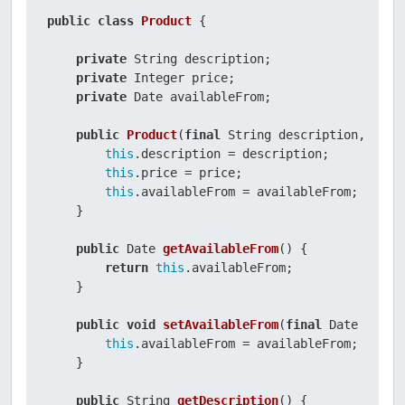
public
class
Product
 {

private
 String description;

private
 Integer price;

private
 Date availableFrom;

public
Product
(
final
 String description, 
fina
this
.description = description;

this
.price = price;

this
.availableFrom = availableFrom;

    }

public
 Date 
getAvailableFrom
()
 {

return
this
.availableFrom;

    }

public
void
setAvailableFrom
(
final
 Date avail
this
.availableFrom = availableFrom;

    }

public
 String 
getDescription
()
 {
