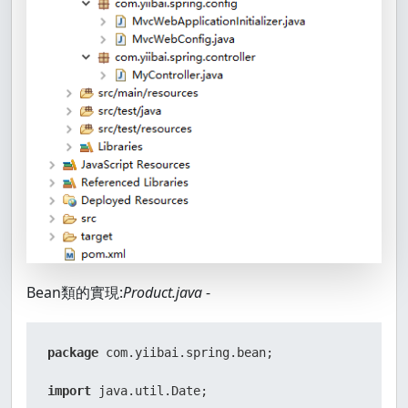
Bean類的實現:
Product.java
-
package
 com.yiibai.spring.bean;

import
 java.util.Date;
