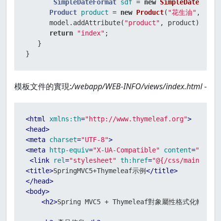
SimpleDateFormat
sdf
=
new
SimpleDateForma
Product
product
=
new
Product
(
"花生油"
, 
129
,
      model.addAttribute(
"product"
, product);

return
"index"
;

   }

}
模板文件的實現:
/webapp/WEB-INFO/views/index.html
-
<
html
xmlns:th
=
"http://www.thymeleaf.org"
>
<
head
>
<
meta
charset
=
"UTF-8"
>
<
meta
http-equiv
=
"X-UA-Compatible"
content
=
"IE=ed
<
link
rel
=
"stylesheet"
th:href
=
"@{/css/main.css}
<
title
>
SpringMVC5+Thymeleaf示例
</
title
>
</
head
>
<
body
>
<
h2
>
Spring MVC5 + Thymeleaf對象屬性格式化輸出
</