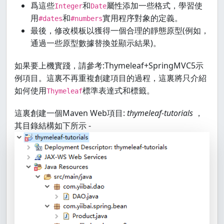
爲這些
和
屬性添加一些格式，學習使
Integer
Date
用
和
實用程序對象的定義。
#dates
#numbers
最後，修改模板以獲得一個合理的靜態原型(例如，
通過一些原型數據替換並顯示結果)。
如果要上機實踐，請參考:Thymeleaf+SpringMVC5示
例項目。這裏不再重複創建項目的過程，這裏將只介紹
如何使用
標準表達式和標籤。
Thymeleaf
這裏創建一個Maven Web項目:
thymeleaf-tutorials
，
其目錄結構如下所示 -