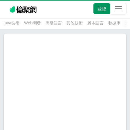
登陸
Java技術
Web開發
高級語言
其他技術
腳本語言
數據庫
大