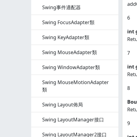
add
Swing事件適配器
6
Swing FocusAdapter類
int
Swing KeyAdapter類
Ret
Swing MouseAdapter類
7
int
Swing WindowAdapter類
Ret
Swing MouseMotionAdapter
8
類
Bou
Swing Layout佈局
Retu
Swing LayoutManager接口
9
Swing LayoutManager2接口