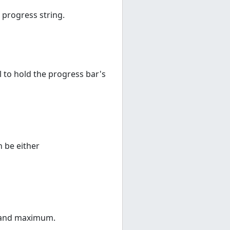
 progress string.
l to hold the progress bar's
n be either
m and maximum.