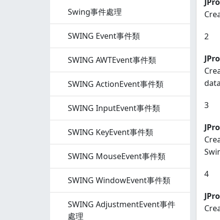
JPro
Swing事件處理
Crea
SWING Event事件類
2
JPr
SWING AWTEvent事件類
Crea
data
SWING ActionEvent事件類
3
SWING InputEvent事件類
JPro
SWING KeyEvent事件類
Crea
Swi
SWING MouseEvent事件類
4
SWING WindowEvent事件類
JPr
SWING AdjustmentEvent事件
Cre
處理