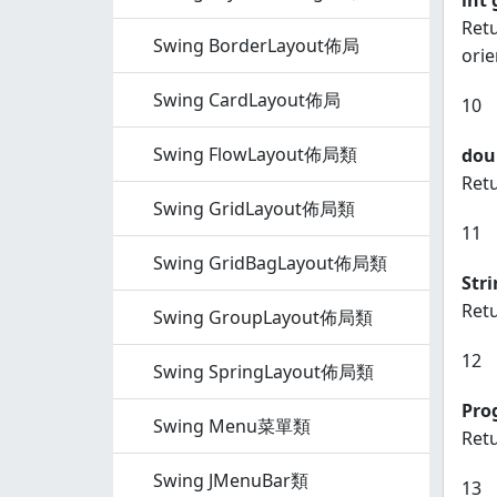
int 
Ret
Swing BorderLayout佈局
orie
Swing CardLayout佈局
10
Swing FlowLayout佈局類
dou
Retu
Swing GridLayout佈局類
11
Swing GridBagLayout佈局類
Stri
Retu
Swing GroupLayout佈局類
12
Swing SpringLayout佈局類
Pro
Swing Menu菜單類
Retu
Swing JMenuBar類
13