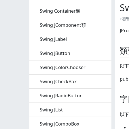
S
Swing Container類
瀏
Swing JComponent類
JP
Swing JLabel
類
Swing JButton
以下是
Swing JColorChooser
pub
Swing JCheckBox
Swing JRadioButton
字
Swing JList
以下是
Swing JComboBox