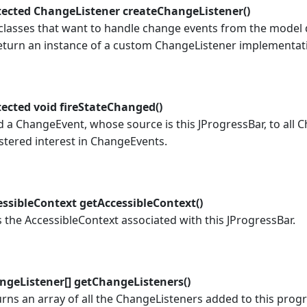
tected ChangeListener createChangeListener()
lasses that want to handle change events from the model di
eturn an instance of a custom ChangeListener implementat
tected void fireStateChanged()
 a ChangeEvent, whose source is this JProgressBar, to all 
stered interest in ChangeEvents.
essibleContext getAccessibleContext()
 the AccessibleContext associated with this JProgressBar.
ngeListener[] getChangeListeners()
rns an array of all the ChangeListeners added to this prog