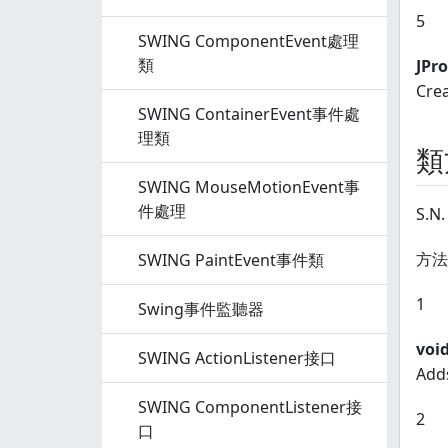
5
SWING ComponentEvent處理
類
JPro
Crea
SWING ContainerEvent事件處
理類
類
SWING MouseMotionEvent事
件處理
S.N.
方法
SWING PaintEvent事件類
1
Swing事件監聽器
voi
SWING ActionListener接口
Adds
SWING ComponentListener接
2
口