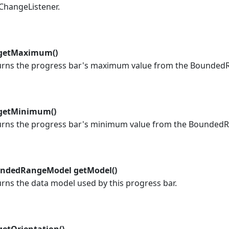
ChangeListener.
 getMaximum()
urns the progress bar's maximum value from the Bounde
 getMinimum()
urns the progress bar's minimum value from the Bounded
ndedRangeModel getModel()
rns the data model used by this progress bar.