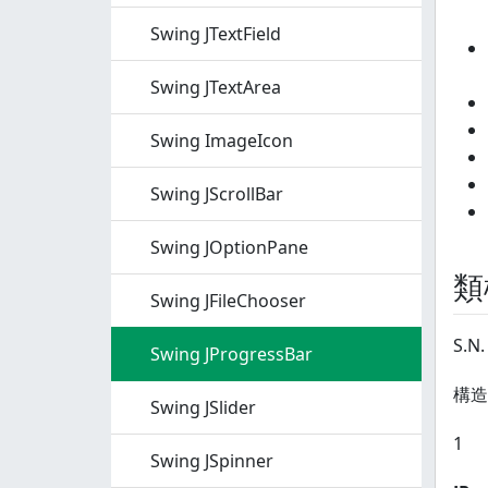
Swing JTextField
Swing JTextArea
Swing ImageIcon
Swing JScrollBar
Swing JOptionPane
類
Swing JFileChooser
S.N.
Swing JProgressBar
構造
Swing JSlider
1
Swing JSpinner