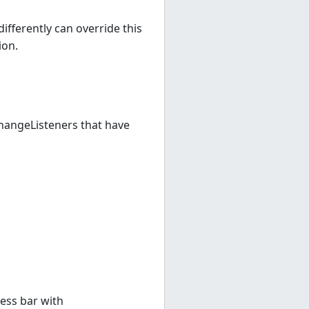
fferently can override this
ion.
ChangeListeners that have
ress bar with