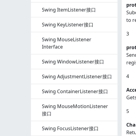
pro
Swing ItemListener接口
Subc
to r
Swing KeyListener接口
3
Swing MouseListener
Interface
pro
Send
Swing WindowListener接口
regi
4
Swing AdjustmentListener接口
Acc
Swing ContainerListener接口
Gets
Swing MouseMotionListener
5
接口
Cha
Swing FocusListener接口
Retu