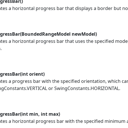
gressBar()
tes a horizontal progress bar that displays a border but no
ogressBar(BoundedRangeModel newModel)
tes a horizontal progress bar that uses the specified mode
.
gressBar(int orient)
tes a progress bar with the specified orientation, which ca
ngConstants.VERTICAL or SwingConstants.HORIZONTAL.
ogressBar(int min, int max)
ates a horizontal progress bar with the specified minimu