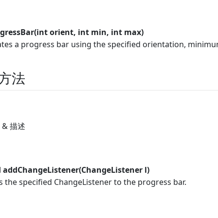
gressBar(int orient, int min, int max)
tes a progress bar using the specified orientation, mini
方法
 & 描述
d addChangeListener(ChangeListener l)
 the specified ChangeListener to the progress bar.