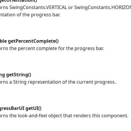
getOrientation()
urns SwingConstants.VERTICAL or SwingConstants.HORIZON
ntation of the progress bar.
ble getPercentComplete()
rns the percent complete for the progress bar.
ng getString()
rns a String representation of the current progress.
gressBarUI getUI()
rns the look-and-feel object that renders this component.