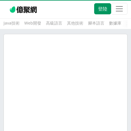
登陸
Java技術
Web開發
高級語言
其他技術
腳本語言
數據庫
大