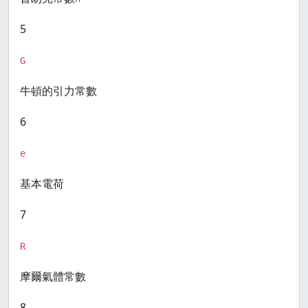
5
G
牛頓的引力常數
6
e
基本電荷
7
R
摩爾氣體常數
8