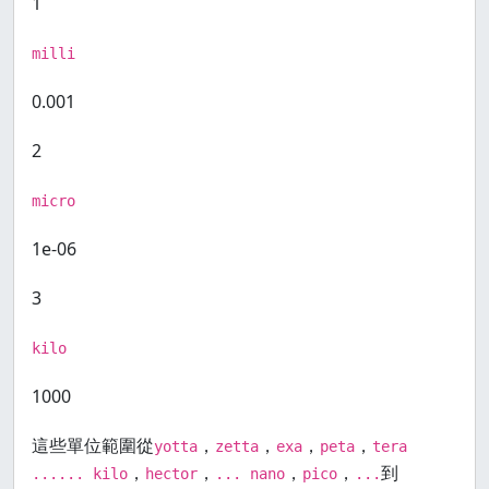
1
milli
0.001
2
micro
1e-06
3
kilo
1000
這些單位範圍從
，
，
，
，
yotta
zetta
exa
peta
tera
，
，
，
，
到
...... kilo
hector
... nano
pico
...