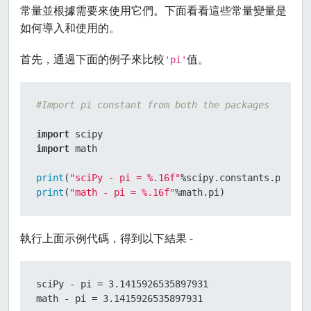
常量並根據需要來使用它們。下面看看這些常量變量是
如何導入和使用的。
首先，通過下面的例子來比較
值。
'pi'
#Import pi constant from both the packages
import
import
 math

print
(
"sciPy - pi = %.16f"
print
(
"math - pi = %.16f"
%math.pi)
執行上面示例代碼，得到以下結果 -
sciPy - pi = 3.1415926535897931

math - pi = 3.1415926535897931