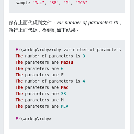
sample 
"Mac"
, 
"38"
, 
"M"
, 
"MCA"
保存上面代碼到文件：
var-number-of-parameters.rb
，
執行上面代碼，得到到如下結果 -
F:
The
 number of parameters is 
3
The
 parameters are 
Maxsu
The
 parameters are 
6
The
The
 number of parameters is 
4
The
 parameters are 
Mac
The
 parameters are 
38
The
The
 parameters are 
MCA
F:
\worksp\ruby>