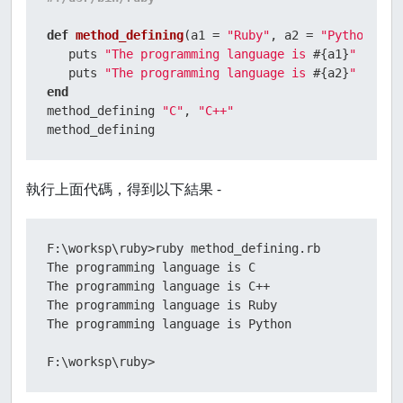
def
method_defining
(
a1 = 
"Ruby"
, a2 = 
"Python"
)

   puts 
"The programming language is 
#{a1}
"
   puts 
"The programming language is 
#{a2}
"
end
method_defining 
"C"
, 
"C++"
method_defining
執行上面代碼，得到以下結果 -
F:\worksp\ruby>ruby method_defining.rb

The programming language is C

The programming language is C++

The programming language is Ruby

The programming language is Python

F:\worksp\ruby>