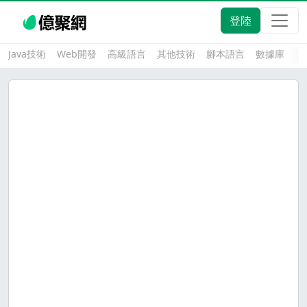
登陸
Java技術
Web開發
高級語言
其他技術
腳本語言
數據庫
大