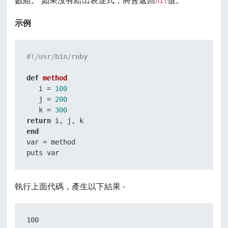
數組。 如果沒有給出表達式，將會返回
值。
nil
示例
#!/usr/bin/ruby
def
method
   i = 
100
   j = 
200
   k = 
300
return
end
var = method

puts var
執行上面代碼，產生以下結果 -
100
