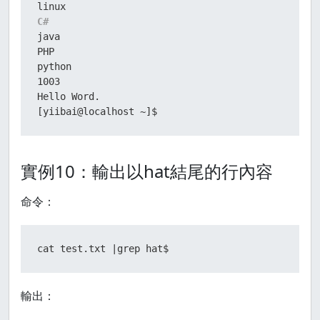
C#
java
PHP

python

1003

Hello Word.

[yiibai@localhost ~]$
實例10：輸出以hat結尾的行內容
命令：
cat test.txt |grep hat$
輸出：