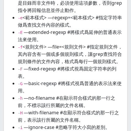
是目錄而非文件時，必須使用這項參數，否則grep
指令將回報信息並停止動作。
<範本樣式> —regexp=<範本樣式> #指定字符串
-e
做爲查找文件內容的樣式。
—extended-regexp #將樣式爲延伸的普通表示
-E
法來使用。
<規則文件> —file=<規則文件> #指定規則文件，
-f
其內容含有一個或多個規則樣式，讓grep查找符合
規則條件的文件內容，格式爲每行一個規則樣式。
—fixed-regexp #將樣式視爲固定字符串的列
-F
表。
—basic-regexp #將樣式視爲普通的表示法來使
-G
用。
—no-filename #在顯示符合樣式的那一行之
-h
前，不標示該行所屬的文件名稱。
—with-filename #在顯示符合樣式的那一行之
-H
前，表示該行所屬的文件名稱。
—ignore-case #忽略字符大小寫的差別。
-i