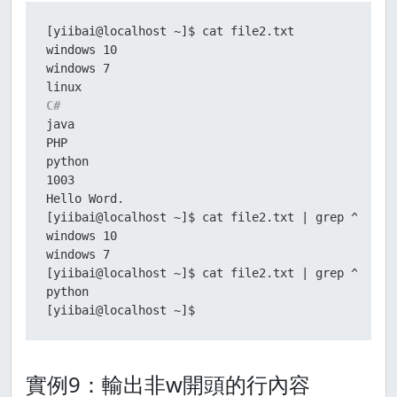
[yiibai@localhost ~]$ cat file2.txt

windows 10

windows 7

C#
java
PHP

python

1003

Hello Word.

[yiibai@localhost ~]$ cat file2.txt | grep ^w

windows 10

windows 7

[yiibai@localhost ~]$ cat file2.txt | grep ^p

python

[yiibai@localhost ~]$
實例9：輸出非w開頭的行內容