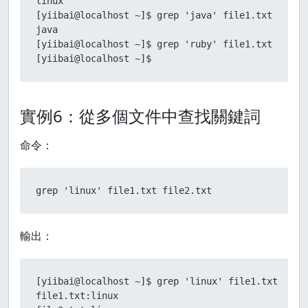
linux

[yiibai@localhost ~]$ grep 'java' file1.txt

java

[yiibai@localhost ~]$ grep 'ruby' file1.txt

[yiibai@localhost ~]$
實例6：從多個文件中查找關鍵詞
命令：
grep 'linux' file1.txt file2.txt
輸出：
[yiibai@localhost ~]$ grep 'linux' file1.txt file2
file1.txt:linux
