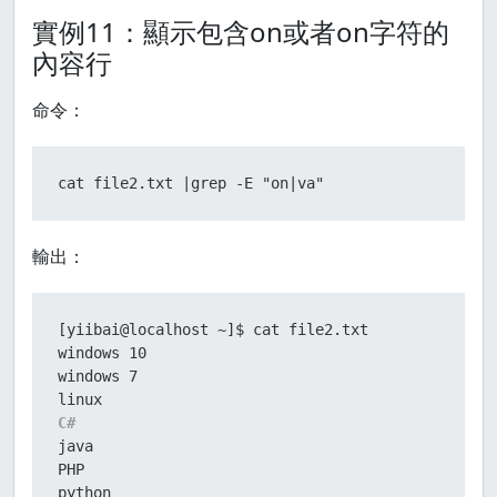
實例11：顯示包含on或者on字符的
內容行
命令：
cat file2.txt |grep -E "on|va"
輸出：
[yiibai@localhost ~]$ cat file2.txt

windows 10

windows 7

C#
java
PHP

python
