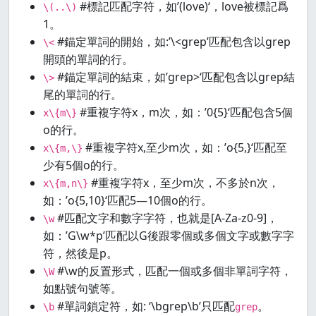
#標記匹配字符，如’(love)‘，love被標記爲
\(..\)
1。
#錨定單詞的開始，如:’\<grep’匹配包含以grep
\<
開頭的單詞的行。
#錨定單詞的結束，如’grep>‘匹配包含以grep結
\>
尾的單詞的行。
#重複字符x，m次，如：’0{5}‘匹配包含5個
x\{m\}
o的行。
#重複字符x,至少m次，如：’o{5,}‘匹配至
x\{m,\}
少有5個o的行。
#重複字符x，至少m次，不多於n次，
x\{m,n\}
如：’o{5,10}‘匹配5—10個o的行。
#匹配文字和數字字符，也就是[A-Za-z0-9]，
\w
如：’G\w*p’匹配以G後跟零個或多個文字或數字字
符，然後是p。
#\w的反置形式，匹配一個或多個非單詞字符，
\W
如點號句號等。
#單詞鎖定符，如: ‘\bgrep\b’只匹配
。
\b
grep