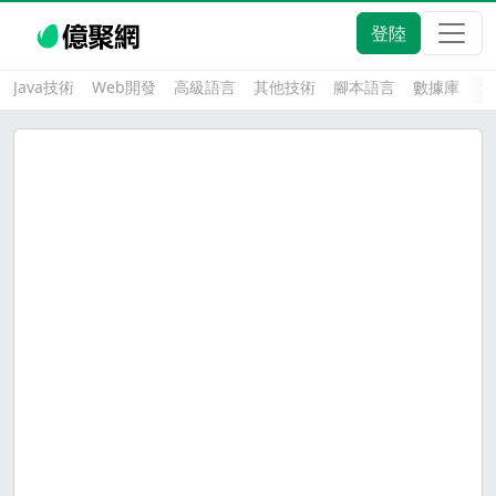
登陸
Java技術
Web開發
高級語言
其他技術
腳本語言
數據庫
大