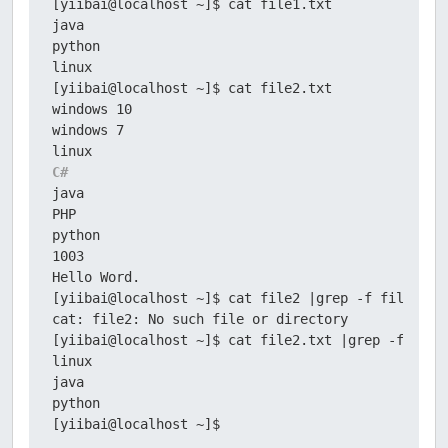
[yiibai@localhost ~]$ cat file1.txt

java

python

linux

[yiibai@localhost ~]$ cat file2.txt

windows 10

windows 7

C#
java
PHP

python

1003

Hello Word.

[yiibai@localhost ~]$ cat file2 |grep -f file1.txt
cat: file2: No such file or directory

[yiibai@localhost ~]$ cat file2.txt |grep -f file1
linux

java

python

[yiibai@localhost ~]$