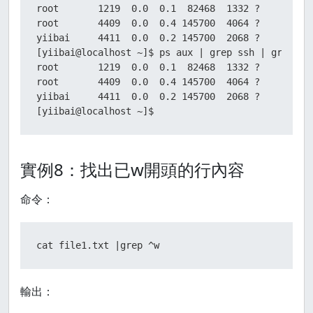
root       1219  0.0  0.1  82468  1332 ?        Ss
root       4409  0.0  0.4 145700  4064 ?        Ss
yiibai     4411  0.0  0.2 145700  2068 ?        S 
[yiibai@localhost ~]$ ps aux | grep ssh | grep -v 
root       1219  0.0  0.1  82468  1332 ?        Ss
root       4409  0.0  0.4 145700  4064 ?        Ss
yiibai     4411  0.0  0.2 145700  2068 ?        S 
[yiibai@localhost ~]$
實例8：找出已w開頭的行內容
命令：
cat file1.txt |grep ^w
輸出：