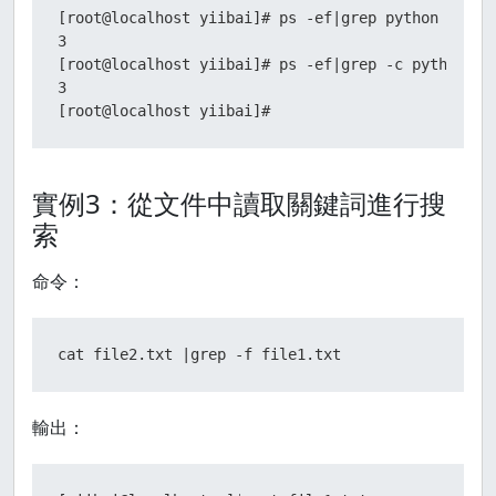
[root@localhost yiibai]# ps -ef|grep python -c

3

[root@localhost yiibai]# ps -ef|grep -c python

3

[root@localhost yiibai]#
實例3：從文件中讀取關鍵詞進行搜
索
命令：
cat file2.txt |grep -f file1.txt
輸出：