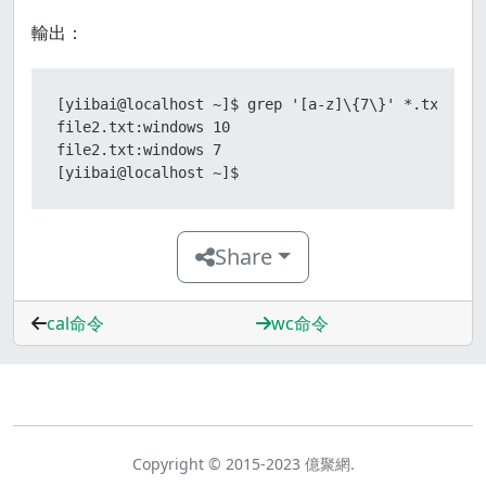
輸出：
[yiibai@localhost ~]$ grep '[a-z]\{7\}' *.txt

file2.txt:windows 10

file2.txt:windows 7

[yiibai@localhost ~]$
Share
cal命令
wc命令
Copyright © 2015-2023 億聚網.