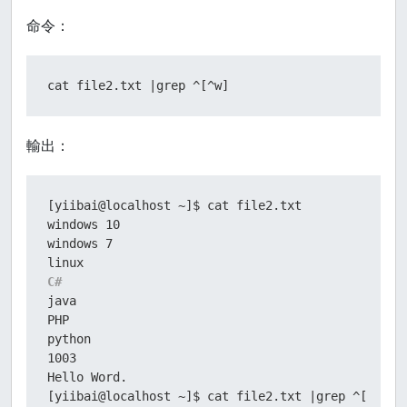
命令：
cat file2.txt |grep ^[^w]
輸出：
[yiibai@localhost ~]$ cat file2.txt

windows 10

windows 7

C#
java
PHP

python

1003

Hello Word.

[yiibai@localhost ~]$ cat file2.txt |grep ^[^w]
