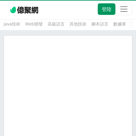
登陸
Java技術
Web開發
高級語言
其他技術
腳本語言
數據庫
大