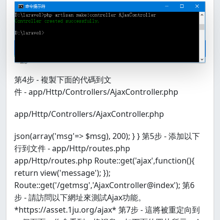
第4步 - 複製下面的代碼到文
件 - app/Http/Controllers/AjaxController.php
app/Http/Controllers/AjaxController.php
json(array('msg'=> $msg), 200); } } 第5步 - 添加以下
行到文件 - app/Http/routes.php
app/Http/routes.php Route::get('ajax',function(){
return view('message'); });
Route::get('/getmsg','AjaxController@index'); 第6
步 - 請訪問以下網址來測試Ajax功能。
*https://asset.1ju.org/ajax* 第7步 - 這將被重定向到