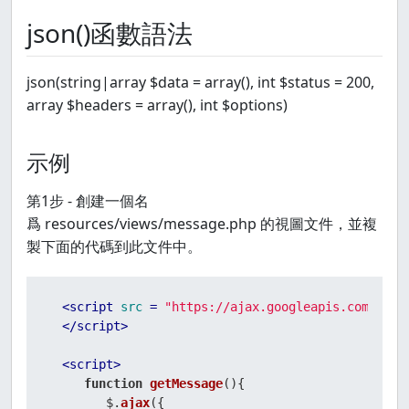
json()函數語法
json(string|array $data = array(), int $status = 200,
array $headers = array(), int $options)
示例
第1步 - 創建一個名
爲 resources/views/message.php 的視圖文件，並複
製下面的代碼到此文件中。
<
script
src
 = 
"https://ajax.googleapis.com/ajax
</
script
>
<
script
>
function
getMessage
(
){

        $.
ajax
({
