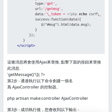
type
:
'get'
,

url
:
'/getmsg'
,

data
:
'\_token = 
<?php
echo
 csrf\
_token
           success:function(data){

              $("#msg").html(data.msg);

           }

        });

     }

</
script
>
這條消息將會使用Ajax來替換. 點擊下面的按鈕來替換
此消息.
'getMessage()'\]); ?>
第2步 - 通過執行以下命令創建一個名
爲 AjaxController 的控制器。
php artisan make:controller AjaxController
第3步 - 成功執行後，您會收到以下輸出 -