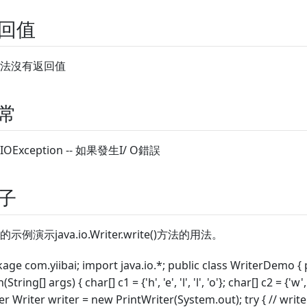
回值
法沒有返回值
常
IOException -- 如果發生I/ O錯誤
子
示例演示java.io.Writer.write()方法的用法。
age com.yiibai; import java.io.*; public class WriterDemo { p
String[] args) { char[] c1 = {'h', 'e', 'l', 'l', 'o'}; char[] c2 = {'w', 
er Writer writer = new PrintWriter(System.out); try { // write