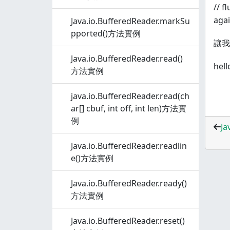
// f
agai
Java.io.BufferedReader.markSu
pported()方法實例
讓我
Java.io.BufferedReader.read()
hel
方法實例
java.io.BufferedReader.read(ch
ar[] cbuf, int off, int len)方法實
例
Ja
Java.io.BufferedReader.readlin
e()方法實例
Java.io.BufferedReader.ready()
方法實例
Java.io.BufferedReader.reset()