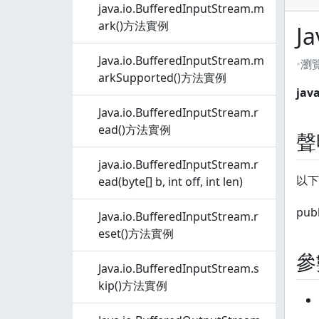
java.io.BufferedInputStream.m
ark()方法實例
J
Java.io.BufferedInputStream.m
瀏
arkSupported()方法實例
java
Java.io.BufferedInputStream.r
ead()方法實例
聲
java.io.BufferedInputStream.r
以下是
ead(byte[] b, int off, int len)
publ
Java.io.BufferedInputStream.r
eset()方法實例
參
Java.io.BufferedInputStream.s
kip()方法實例