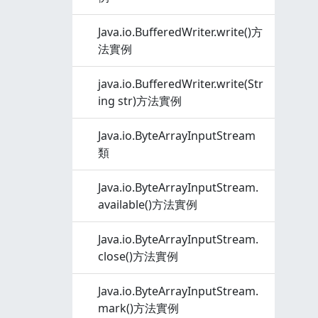
Java.io.BufferedWriter.write()方
法實例
java.io.BufferedWriter.write(Str
ing str)方法實例
Java.io.ByteArrayInputStream
類
Java.io.ByteArrayInputStream.
available()方法實例
Java.io.ByteArrayInputStream.
close()方法實例
Java.io.ByteArrayInputStream.
mark()方法實例