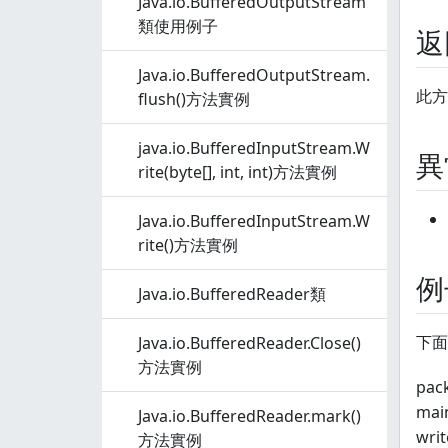
Java.io.BufferedOutputStream
類使用例子
返
Java.io.BufferedOutputStream.
此方
flush()方法實例
java.io.BufferedInputStream.W
異
rite(byte[], int, int)方法實例
Java.io.BufferedInputStream.W
rite()方法實例
例
Java.io.BufferedReader類
下面的
Java.io.BufferedReader.Close()
方法實例
pack
main(
Java.io.BufferedReader.mark()
writ
方法實例