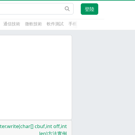
登陸
通信技術
微軟技術
軟件測試
手機開發
前端技術
人工智能
ter.write(char[] cbuf,int off,int
len)方法實例