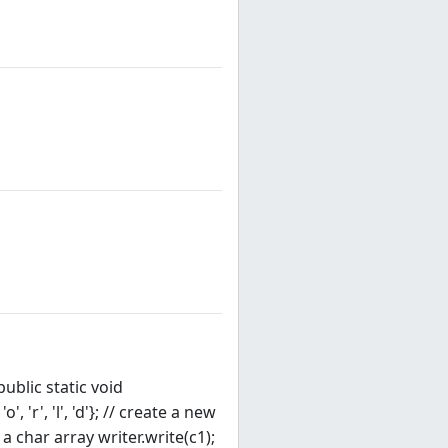
ublic static void
'o', 'r', 'l', 'd'}; // create a new
 a char array writer.write(c1);