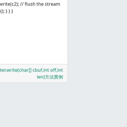
.write(c2); // flush the stream
; } } }
ter.write(char[] cbuf,int off,int
len)方法實例