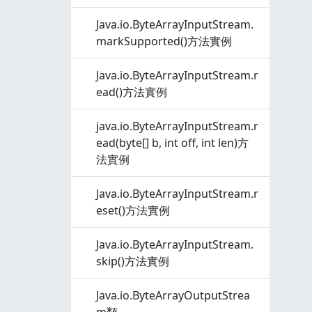
Java.io.ByteArrayInputStream.
markSupported()方法實例
Java.io.ByteArrayInputStream.r
ead()方法實例
java.io.ByteArrayInputStream.r
ead(byte[] b, int off, int len)方
法實例
Java.io.ByteArrayInputStream.r
eset()方法實例
Java.io.ByteArrayInputStream.
skip()方法實例
Java.io.ByteArrayOutputStrea