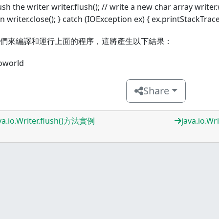
lush the writer writer.flush(); // write a new char array writer
n writer.close(); } catch (IOException ex) { ex.printStackTrace()
們來編譯和運行上面的程序，這將產生以下結果：
loworld
Share
va.io.Writer.flush()方法實例
java.io.Wri