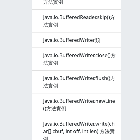
方法實例
Java.io.BufferedReader.skip()方
法實例
Java.io.BufferedWriter類
Java.io.BufferedWriter.close()方
法實例
Java.io.BufferedWriter.flush()方
法實例
Java.io.BufferedWriter.newLine
()方法實例
Java.io.BufferedWriter.write(ch
ar[] cbuf, int off, int len) 方法實
例