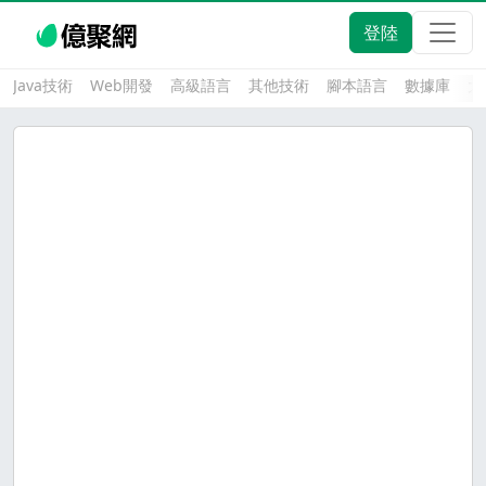
登陸
Java技術
Web開發
高級語言
其他技術
腳本語言
數據庫
大