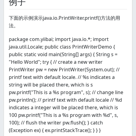
例子
下面的示例演示java.io.PrintWriter.printf()方法的用
法。
package com.yiibai; import java.io.*; import
java.util.Locale; public class PrintWriterDemo {
public static void main(String[] args) { String s =
"Hello World"; try { // create a new writer
PrintWriter pw = new PrintWriter(System.out); //
printf text with default locale. // %s indicates a
string will be placed there, which is s
pw.printf("This is a %s program", s); // change line
pw.println(); // printf text with default locale // %d
indicates a integer will be placed there, which is
100 pw.printf("This is a %s program with %d", s,
100); // flush the writer pw.flush(); } catch
(Exception ex) { ex.printStackTrace(); } } }