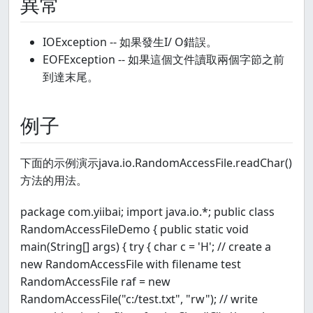
異常
IOException -- 如果發生I/ O錯誤。
EOFException -- 如果這個文件讀取兩個字節之前
到達末尾。
例子
下面的示例演示java.io.RandomAccessFile.readChar()
方法的用法。
package com.yiibai; import java.io.*; public class
RandomAccessFileDemo { public static void
main(String[] args) { try { char c = 'H'; // create a
new RandomAccessFile with filename test
RandomAccessFile raf = new
RandomAccessFile("c:/test.txt", "rw"); // write