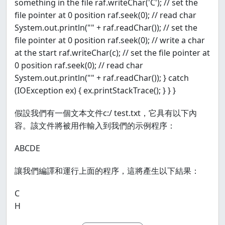
something in the file raf.writeChar('C'); // set the
file pointer at 0 position raf.seek(0); // read char
System.out.println("" + raf.readChar()); // set the
file pointer at 0 position raf.seek(0); // write a char
at the start raf.writeChar(c); // set the file pointer at
0 position raf.seek(0); // read char
System.out.println("" + raf.readChar()); } catch
(IOException ex) { ex.printStackTrace(); } } }
假設我們有一個文本文件c:/ test.txt，它具有以下內
容。該文件將被用作輸入到我們的示例程序：
ABCDE
讓我們編譯和運行上面的程序，這將產生以下結果：
C
H