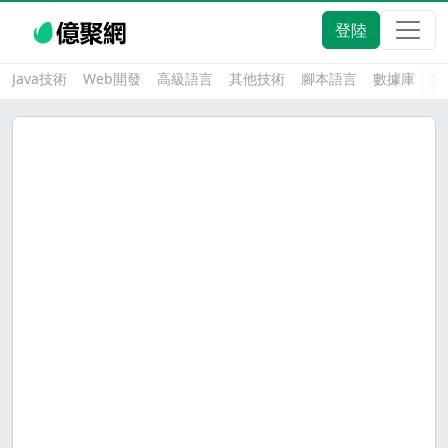
登陸
Java技術
Web開發
高級語言
其他技術
腳本語言
數據庫
大