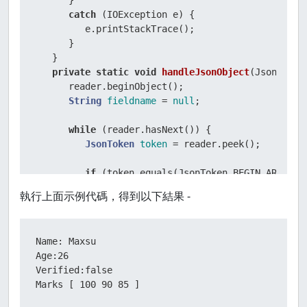
      } 

catch
 (IOException e) { 

         e.printStackTrace(); 

      } 

   }    

private
static
void
handleJsonObject
(JsonReade
      reader.beginObject(); 

String
fieldname
=
null
; 

while
 (reader.hasNext()) { 

JsonToken
token
=
 reader.peek(); 

if
 (token.equals(JsonToken.BEGIN_ARRAY)) 
            System.out.print(
"Marks [ "
); 

執行上面示例代碼，得到以下結果 -
            handleJsonArray(reader); 

            System.out.print(
"]"
); 

         } 
else
if
 (token.equals(JsonToken.END_OBJ
Name: Maxsu

            reader.endObject(); 

Age:26 

return
; 

Verified:false 

         } 
else
 {            

Marks [ 100 90 85 ]
if
 (token.equals(JsonToken.NAME)) {   
//get the current token 