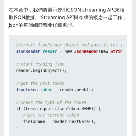
在本章中，我們將展示使用GSON streaming API來讀
取JSON數據。 Streaming API與令牌的概念一起工作，
Json的每個細節都要仔細處理。
//create JsonReader object and pass it the json s
JsonReader
reader
=
new
JsonReader
(
new
StringRead
//start reading json   
reader.beginObject(); 

//get the next token 
JsonToken
token
=
 reader.peek(); 

//check the type of the token 
if
 (token.equals(JsonToken.NAME)) {     

//get the current token 
   fieldname = reader.nextName(); 

}