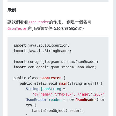
示例
讓我們看看
的作用。 創建一個名爲
JsonReader
的Java類文件:
GsonTester.java
-
GsonTester
import
import
 java.io.StringReader;  

import
import
 com.google.gson.stream.JsonToken;  

public
class
GsonTester
 { 

public
static
void
main
(String args[])
 { 

String
jsonString
=
"{\"name\":\"Maxsu\", \"age\":26,\"verif
JsonReader
reader
=
new
JsonReader
(
new
Stri
try
 { 

         handleJsonObject(reader); 
