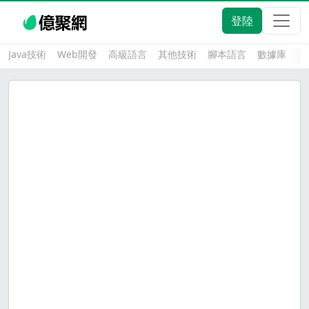
登陸
Java技術
Web開發
高級語言
其他技術
腳本語言
數據庫
大