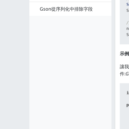
S
Gson從序列化中排除字段
S
/
n
S
示例
讓我
件:
G
i
p
 