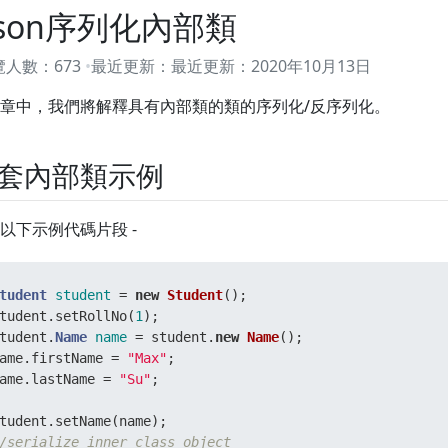
son序列化內部類
覽人數：
673
最近更新：
最近更新：
2020年10月13日
章中，我們將解釋具有內部類的類的序列化/反序列化。
套內部類示例
以下示例代碼片段 -
tudent
student
=
new
Student
(); 

tudent.setRollNo(
1
); 

tudent.
Name
name
=
 student.
new
Name
(); 

ame.firstName = 
"Max"
; 

ame.lastName = 
"Su"
; 

/serialize inner class object 