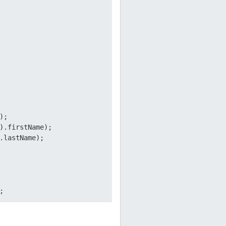
 

; 

).firstName); 

.lastName);  

 


