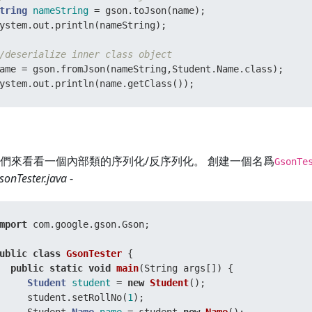
tring
nameString
=
 gson.toJson(name); 

ystem.out.println(nameString); 

/deserialize inner class object   
ame = gson.fromJson(nameString,Student.Name.class); 

ystem.out.println(name.getClass());
們來看看一個內部類的序列化/反序列化。 創建一個名爲
GsonTe
sonTester.java
-
mport
 com.google.gson.Gson;  

ublic
class
GsonTester
 { 

public
static
void
main
(String args[])
 { 

Student
student
=
new
Student
();  

     student.setRollNo(
1
); 
