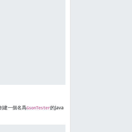
創建一個名爲
的Java
GsonTester