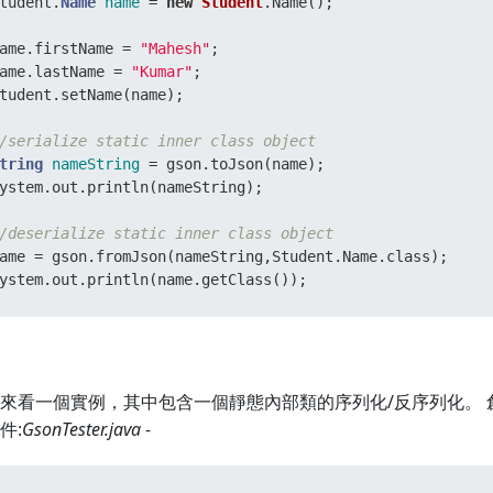
tudent.
Name
name
=
new
Student
.Name(); 

  } 

ame.firstName = 
"Mahesh"
; 

ame.lastName = 
"Kumar"
; 

tudent.setName(name); 

/serialize static inner class object 
tring
nameString
=
 gson.toJson(name); 

ystem.out.println(nameString); 

/deserialize static inner class object   
ame = gson.fromJson(nameString,Student.Name.class); 

ystem.out.println(name.getClass());
來看一個實例，其中包含一個靜態內部類的序列化/反序列化。 
件:
GsonTester.java
-