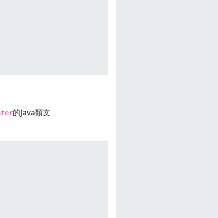
的Java類文
ster