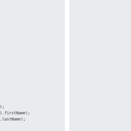
 

; 

).firstName); 

.lastName);  
