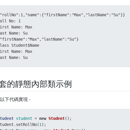
  }      

"rollNo":1,"name":{"firstName":"Max","lastName":"Su"}} 

lass
Student
 { 

oll No: 1 

private
int
 rollNo; 

irst Name: Max 

private
 Name name;  

ast Name: Su 

"firstName":"Max","lastName":"Su"} 

public
int
getRollNo
()
 { 

lass Student$Name 

return
 rollNo; 

irst Name: Max 

  }  

ast Name: Su
public
void
setRollNo
(
int
 rollNo)
 { 

this
.rollNo = rollNo; 

  }  

public
 Name 
getName
()
 { 

套的靜態內部類示例
return
 name; 

  } 

public
void
setName
(Name name)
 { 

以下代碼實現 -
this
.name = name; 

  } 

class
Name
 { 

tudent
student
=
new
Student
(); 

public
 String firstName; 

tudent.setRollNo(
1
); 

public
 String lastName; 
