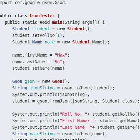
mport
 com.google.gson.Gson;  

ublic
class
GsonTester
 { 

public
static
void
main
(String args[])
 { 

Student
student
=
new
Student
();  

     student.setRollNo(
1
); 

     Student.
Name
name
=
new
Student
.Name(); 

     name.firstName = 
"Max"
; 

     name.lastName = 
"Su"
;  

     student.setName(name); 

Gson
gson
=
new
Gson
(); 

String
jsonString
=
 gson.toJson(student); 

     System.out.println(jsonString);  

     student = gson.fromJson(jsonString, Student.class); 
     System.out.println(
"Roll No: "
+ student.getRollNo())
     System.out.println(
"First Name: "
+ student.getName(
     System.out.println(
"Last Name: "
+ student.getName()
String
nameString
=
 gson.toJson(name); 
