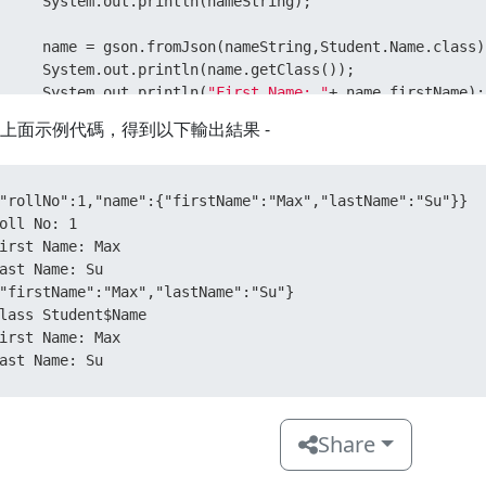
     System.out.println(nameString);  

     name = gson.fromJson(nameString,Student.Name.class);
     System.out.println(name.getClass()); 

     System.out.println(
"First Name: "
+ name.firstName); 
     System.out.println(
"Last Name: "
+ name.lastName); 

上面示例代碼，得到以下輸出結果 -
  }      

lass
Student
 { 

"rollNo":1,"name":{"firstName":"Max","lastName":"Su"}} 

private
int
 rollNo; 

oll No: 1 

private
 Name name;  

irst Name: Max 

ast Name: Su 

public
int
getRollNo
()
 { 

"firstName":"Max","lastName":"Su"} 

return
 rollNo; 

lass Student$Name 

  }  

irst Name: Max 

public
void
setRollNo
(
int
 rollNo)
 { 

ast Name: Su
this
.rollNo = rollNo; 

  }  

public
 Name 
getName
()
 { 

return
 name; 

Share
  }  

public
void
setName
(Name name)
 { 
