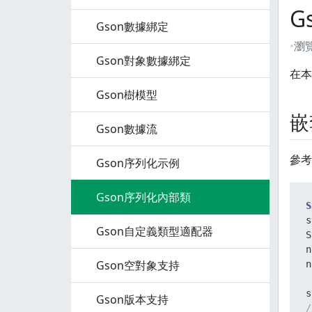
G
Gson數據綁定
瀏
Gson對象數據綁定
在本
Gson樹模型
嵌
Gson數據流
參考
Gson序列化示例
Gson序列化內部類
S
s
Gson自定義類型適配器
S
n
Gson空對象支持
n
Gson版本支持
/