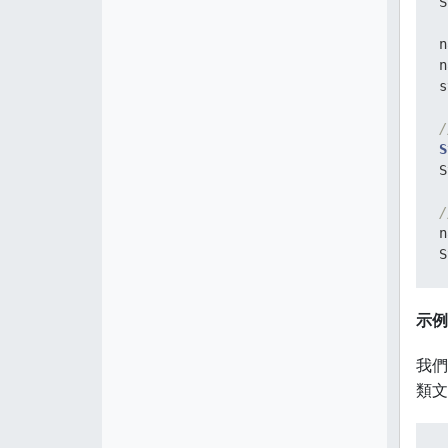
S
 
}
n
n
s
/
S
S
/
n
S
示例
我們
類文