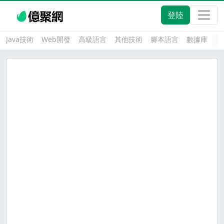
登陸
Java技術
Web開發
高級語言
其他技術
腳本語言
數據庫
大