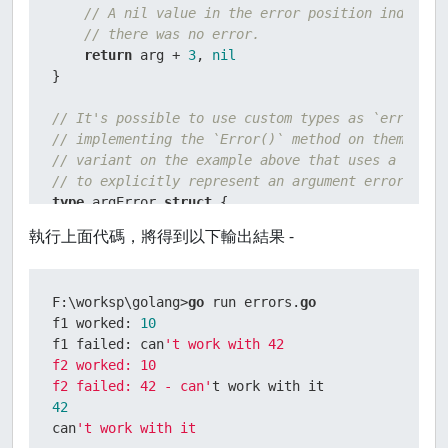
// A nil value in the error position indicate
// there was no error.
return
 arg + 
3
, 
nil
}

// It's possible to use custom types as `error`s 
// implementing the `Error()` method on them. Her
// variant on the example above that uses a custo
// to explicitly represent an argument error.
type
 argError 
struct
 {

    arg  
int
執行上面代碼，將得到以下輸出結果 -
    prob 
string
}

F:\worksp\golang>
go
 run errors.
go
func
(e *argError)
 Error() 
string
 {

f1 worked: 
10
return
 fmt.Sprintf(
"%d - %s"
, e.arg, e.prob)

f1 failed: can
't work with 42

}

f2 worked: 10

f2 failed: 42 - can'
func
f2
(arg 
int
)
 (
int
, 
error
) {

42
if
 arg == 
42
 {

can
't work with it