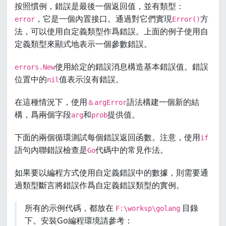
按照慣例，錯誤是最後一個返回值，並有類型：
，它是一個內置接口。通過對它們實現
方
error
Error()
法，可以使用自定義類型作爲錯誤。上面的例子使用自
定義類型來顯式地表示一個參數錯誤。
使用給定的錯誤消息構造基本錯誤值。錯誤
errors.New
位置中的
值表示沒有錯誤。
nil
在這種情況下，使用
語法構建一個新的結
＆argError
構，爲兩個字段
和
提供值。
arg
prob
下面的兩個循環測試每個錯誤返回函數。注意，使用
if
語句內聯錯誤檢查是
代碼中的常見作法。
Go
如果要以編程方式使用自定義錯誤中的數據，則需要通
過類型斷言將錯誤作爲自定義錯誤類型的實例。
所有的示例代碼，都放在
目錄
F:\worksp\golang
下。安裝Go編程環境請參考：