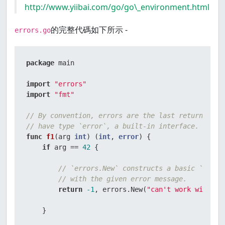
http://www.yiibai.com/go/go\_environment.html
的完整代碼如下所示 -
errors.go
package
 main

import
"errors"
import
"fmt"
// By convention, errors are the last return valu
// have type `error`, a built-in interface.
func
f1
(arg 
int
)
 (
int
, 
error
) {

if
 arg == 
42
 {

// `errors.New` constructs a basic `error
// with the given error message.
return
-1
, errors.New(
"can't work with 42
    }
